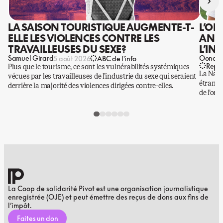
›
LA SAISON TOURISTIQUE AUGMENTE-T-
L’OR
ELLE LES VIOLENCES CONTRE LES
ANIS
TRAVAILLEUSES DU SEXE?
L’IN
Samuel Girard
Oona Ba
5 août 2026
ABC de l'info
Repo
Plus que le tourisme, ce sont les vulnérabilités systémiques
La Nati
vécues par les travailleuses de l’industrie du sexe qui seraient
étrangè
derrière la majorité des violences dirigées contre-elles.
de l’or.
La Coop de solidarité Pivot est une organisation journalistique
enregistrée (OJE) et peut émettre des reçus de dons aux fins de
l’impôt.
Faites un don