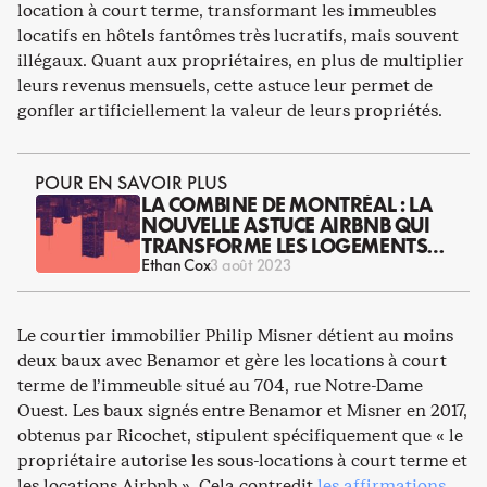
location à court terme, transformant les immeubles
locatifs en hôtels fantômes très lucratifs, mais souvent
illégaux. Quant aux propriétaires, en plus de multiplier
leurs revenus mensuels, cette astuce leur permet de
gonfler artificiellement la valeur de leurs propriétés.
POUR EN SAVOIR PLUS
LA COMBINE DE MONTRÉAL : LA
NOUVELLE ASTUCE AIRBNB QUI
TRANSFORME LES LOGEMENTS
EN ARGENT COMPTANT
Ethan Cox
3 août 2023
Le courtier immobilier Philip Misner détient au moins
deux baux avec Benamor et gère les locations à court
terme de l’immeuble situé au 704, rue Notre-Dame
Ouest. Les baux signés entre Benamor et Misner en 2017,
obtenus par Ricochet, stipulent spécifiquement que « le
propriétaire autorise les sous-locations à court terme et
les locations Airbnb ». Cela contredit
les affirmations