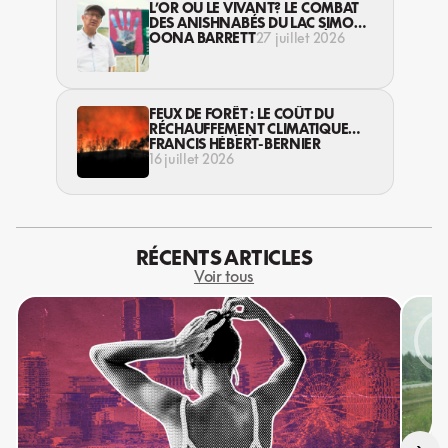
L’OR OU LE VIVANT? LE COMBAT
DES ANISHNABÉS DU LAC SIMON
CONTRE L’INDUSTRIE MINIÈRE EN
OONA BARRETT
27 juillet 2026
ABITIBI
FEUX DE FORÊT : LE COÛT DU
RÉCHAUFFEMENT CLIMATIQUE
S’EXPRIME DÉJÀ
FRANCIS HÉBERT-BERNIER
16 juillet 2026
RÉCENTS ARTICLES
Voir tous