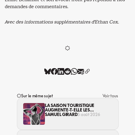
demandes de commentaires.
Avec des informations supplémentaires d’Ethan Cox.
Sur le même sujet
Voir tous
LA SAISON TOURISTIQUE
AUGMENTE-T-ELLE LES
VIOLENCES CONTRE LES
SAMUEL GIRARD
5 août 2026
TRAVAILLEUSES DU SEXE?