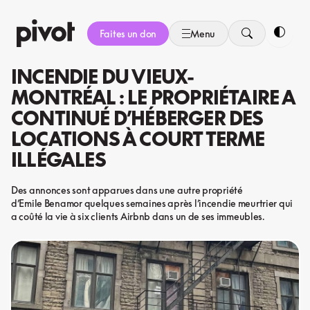
Aller
au
Faites un don
Menu
contenu
Bascule
INCENDIE DU VIEUX-
MONTRÉAL : LE PROPRIÉTAIRE A
CONTINUÉ D’HÉBERGER DES
LOCATIONS À COURT TERME
ILLÉGALES
Des annonces sont apparues dans une autre propriété
d’Emile Benamor quelques semaines après l’incendie meurtrier qui
a coûté la vie à six clients Airbnb dans un de ses immeubles.