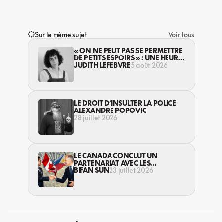
Sur le même sujet
Voir tous
« ON NE PEUT PAS SE PERMETTRE
DE PETITS ESPOIRS » : UNE HEURE
AVEC AVI LEWIS
JUDITH LEFEBVRE
5 août 2026
LE DROIT D’INSULTER LA POLICE
ALEXANDRE POPOVIC
28 juillet 2026
LE CANADA CONCLUT UN
PARTENARIAT AVEC LES
PHILIPPINES, MALGRÉ DES
BIFAN SUN
23 juillet 2026
VIOLATIONS DE DROITS