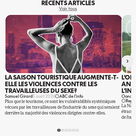
RÉCENTS ARTICLES
Voir tous
›
LA SAISON TOURISTIQUE AUGMENTE-T-
L’OR
ELLE LES VIOLENCES CONTRE LES
ANIS
TRAVAILLEUSES DU SEXE?
L’IN
Samuel Girard
Oona Ba
5 août 2026
ABC de l'info
Repo
Plus que le tourisme, ce sont les vulnérabilités systémiques
La Nati
vécues par les travailleuses de l’industrie du sexe qui seraient
étrangè
derrière la majorité des violences dirigées contre-elles.
de l’or.