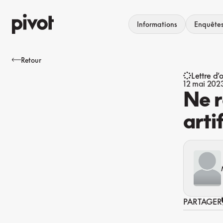
Aller
au
Informations
Enquête
contenu
Retour
Lettre d’
12 mai 202
Ne r
arti
PARTAGER