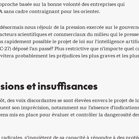
pproche basée sur la bonne volonté des entreprises qui
A sans cadre contraignant pour les orienter.
désormais nous réjouir de la pression exercée sur le gouver
 acteurs scientifiques et commerciaux du milieu qui le press
s rapidement possible le projet de loi sur l’intelligence artifi
(C-27) déposé l’an passé? Plus restrictive que n’importe quel 
 évitera probablement les préjudices les plus graves et les plu
sions et insuffisances
t, des voix discordantes se sont élevées envers le projet de lo
iquent son imprécision, notamment sur l’absence d’indication
ns mis en place pour évaluer et contrôler la dangerosité de
 radicales, s’inquiètent de sa capacité à répondre à des prob