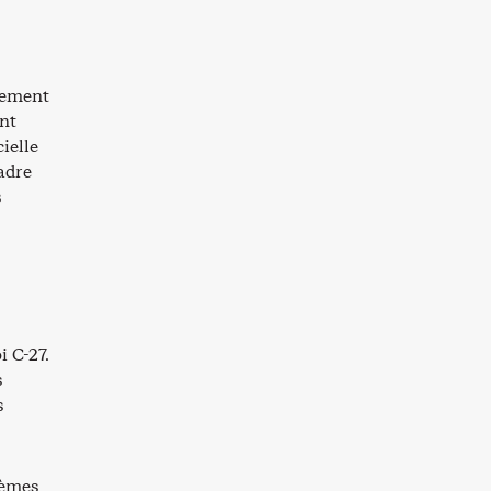
nement
ent
cielle
cadre
s
i C-27.
s
s
lèmes