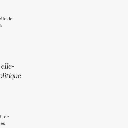
lic de
a
elle-
litique
il de
les