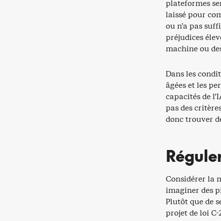
plateformes ser
laissé pour com
ou n’a pas suf
préjudices éle
machine ou des 
Dans les condit
âgées et les p
capacités de l’
pas des critères
donc trouver d
Réguler
Considérer la m
imaginer des pi
Plutôt que de 
projet de loi C