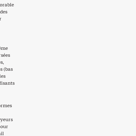
orable
 des
r
même
rsées
s,
s (bas
les
fisants
formes
oyeurs
pour
il