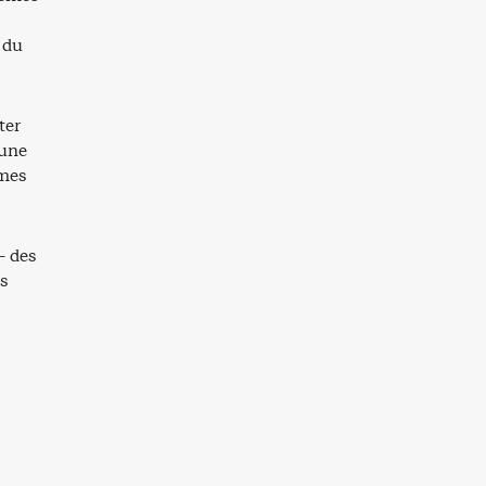
 du
ter
cune
èmes
– des
s