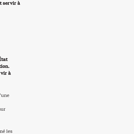
 servir à
État
tion.
vir à
’une
sur
mé les