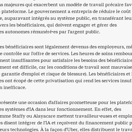
s majeures qui exacerbent un modèle de travail précaire fav
e plateforme. Le gouvernement a entrepris de réduire le coût
e, auparavant intégrés au système public, en transférant leu
vers les bénéficiaires, qui doivent engager et gérer des
ses autonomes rémunéré·es par l’argent public.
es bénéficiaires sont légalement devenus des employeurs, 
 de contrôle sur l’offre de services. Les heures de soins rembou
ent insuffisantes pour satisfaire les besoins des bénéficiaire
ment est difficile, car les conditions de travail sont mauvaise
 garantie d’emploi et risque de blessure). Les bénéficiaires et 
es ont écopé de cette privatisation qui rend les services insuf
n inefficace.
présente une occasion d’affaires prometteuse pour les plate
es systèmes d’IA dans leur fonctionnement. En effet, des
mme Staffy ou Alayacare mettent travailleur·euses et empl
es disent intégrer de l’IA et reçoivent du financement public 
eurs technologies. À la façon d’Uber, elles distribuent le trava