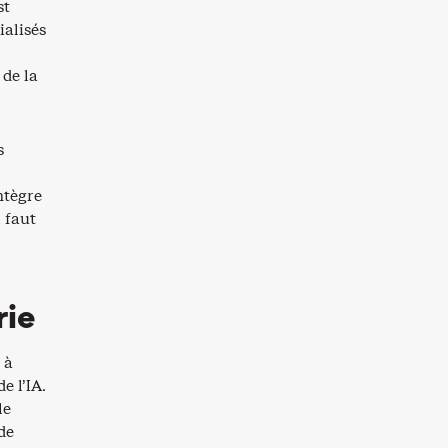
st
ialisés
 de la
s
ntègre
l faut
rie
 à
e l’IA.
le
de