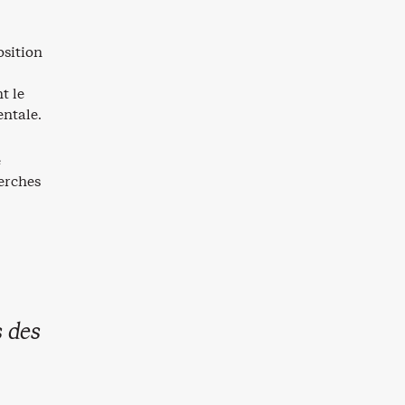
osition
t le
entale.
e
herches
s des