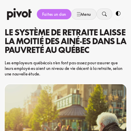
Aller
au
Faites un don
Menu
contenu
Bascule
LE SYSTÈME DE RETRAITE LAISSE
LA MOITIÉ DES AINÉ·ES DANS LA
PAUVRETÉ AU QUÉBEC
Les employeurs québécois n’en font pas assez pour assurer que
leurs employé·es aient un niveau de vie décent à la retraite, selon
une nouvelle étude.