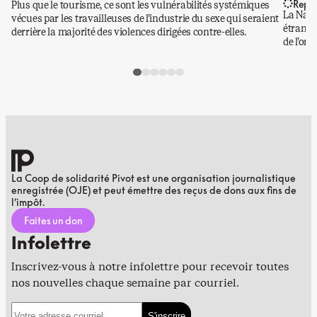
Repo
Plus que le tourisme, ce sont les vulnérabilités systémiques
La Nati
vécues par les travailleuses de l’industrie du sexe qui seraient
étrangè
derrière la majorité des violences dirigées contre-elles.
de l’or.
La Coop de solidarité Pivot est une organisation journalistique
enregistrée (OJE) et peut émettre des reçus de dons aux fins de
l’impôt.
Faites un don
Infolettre
Inscrivez-vous à notre infolettre pour recevoir toutes
nos nouvelles chaque semaine par courriel.