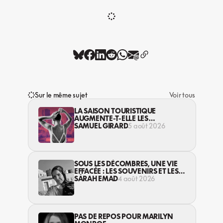
Sur le même sujet
Voir tous
LA SAISON TOURISTIQUE
AUGMENTE-T-ELLE LES
VIOLENCES CONTRE LES
SAMUEL GIRARD
5 août 2026
TRAVAILLEUSES DU SEXE?
SOUS LES DÉCOMBRES, UNE VIE
EFFACÉE : LES SOUVENIRS ET LES
RÊVES PERDUS DES HABITANT·ES
SARAH EMAD
4 août 2026
DE GAZA
PAS DE REPOS POUR MARILYN