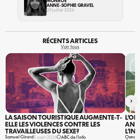
MONROE
ANNE-SOPHIE GRAVEL
29 juillet 2026
RÉCENTS ARTICLES
Voir tous
›
LA SAISON TOURISTIQUE AUGMENTE-T-
L’OR
ELLE LES VIOLENCES CONTRE LES
ANIS
TRAVAILLEUSES DU SEXE?
L’IN
Samuel Girard
Oona Ba
5 août 2026
ABC de l'info