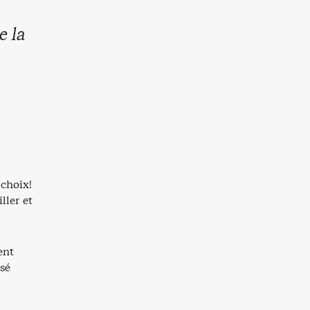
e la
 choix!
ller et
ent
usé