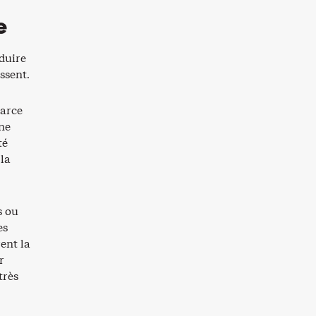
e
éduire
ssent.
Parce
ne
té
 la
s ou
es
ent la
r
très