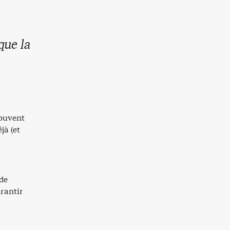
que la
souvent
jà (et
 de
arantir