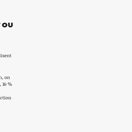
r ou
lisent
n, on
, 16 %
action