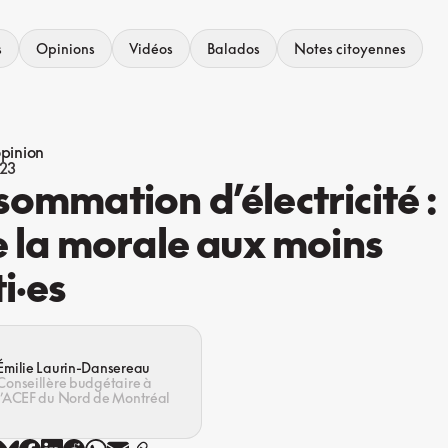
s
Opinions
Vidéos
Balados
Notes citoyennes
opinion
023
ommation d’électricité :
e la morale aux moins
i·es
Émilie Laurin-Dansereau
Conseillère budgétaire à
l’ACEF du Nord de Montréal