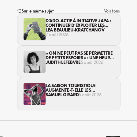
Sur le même sujet
Voir tous
D’ADO-ACTIF À INITIATIVE JAPA :
CONTINUER D’EXPLOITER LES
JEUNES… DANS LA LÉGALITÉ?
LÉA BEAULIEU-KRATCHANOV
7 août 2026
« ON NE PEUT PAS SE PERMETTRE
DE PETITS ESPOIRS » : UNE HEURE
AVEC AVI LEWIS
JUDITH LEFEBVRE
5 août 2026
LA SAISON TOURISTIQUE
AUGMENTE-T-ELLE LES
VIOLENCES CONTRE LES
SAMUEL GIRARD
5 août 2026
TRAVAILLEUSES DU SEXE?