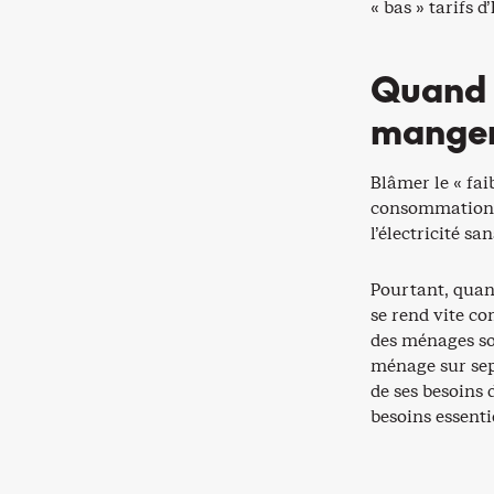
« bas » tarifs
Quand i
mange
Blâmer le « fai
consommation d
l’électricité s
Pourtant, quand
se rend vite com
des ménages so
ménage sur sept
de ses besoins 
besoins essenti