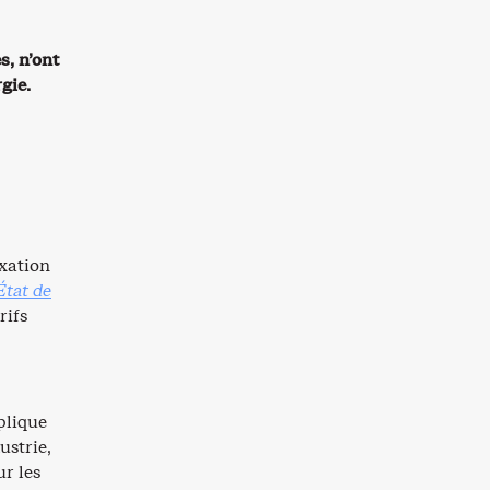
s, n’ont
gie.
exation
État de
rifs
plique
ustrie,
r les