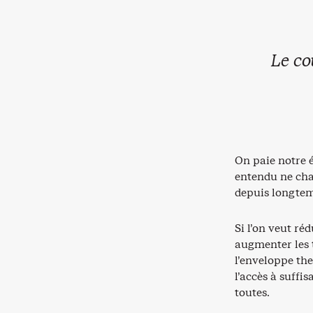
Le co
On paie notre é
entendu ne chan
depuis longtemp
Si l’on veut ré
augmenter les t
l’enveloppe the
l’accès à suffi
toutes.