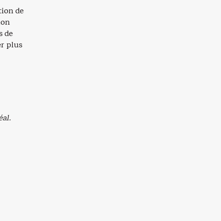
tion de
ion
s de
r plus
éal.