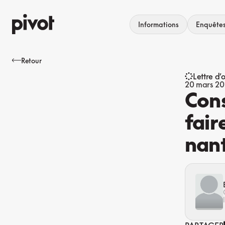
Aller
au
Informations
Enquête
contenu
Retour
Lettre d’
20 mars 2
Cons
fair
nant