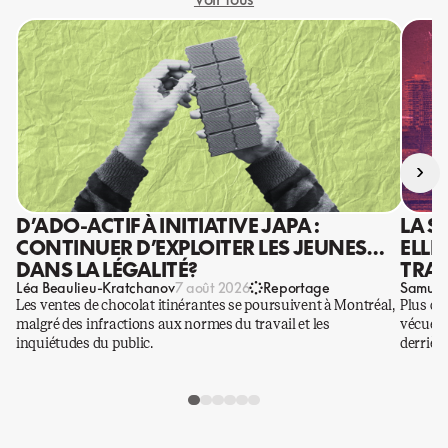
›
D’ADO-ACTIF À INITIATIVE JAPA :
LA S
CONTINUER D’EXPLOITER LES JEUNES…
ELLE
DANS LA LÉGALITÉ?
TRAV
Léa Beaulieu-Kratchanov
Samuel
7 août 2026
Reportage
Les ventes de chocolat itinérantes se poursuivent à Montréal,
Plus qu
malgré des infractions aux normes du travail et les
vécues p
inquiétudes du public.
derrière