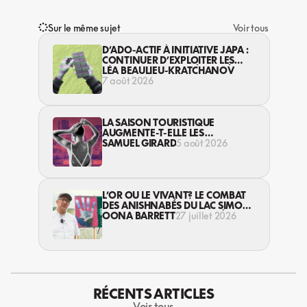
Sur le même sujet
Voir tous
D’ADO-ACTIF À INITIATIVE JAPA :
CONTINUER D’EXPLOITER LES
JEUNES… DANS LA LÉGALITÉ?
LÉA BEAULIEU-KRATCHANOV
7 août 2026
LA SAISON TOURISTIQUE
AUGMENTE-T-ELLE LES
VIOLENCES CONTRE LES
SAMUEL GIRARD
5 août 2026
TRAVAILLEUSES DU SEXE?
L’OR OU LE VIVANT? LE COMBAT
DES ANISHNABÉS DU LAC SIMON
CONTRE L’INDUSTRIE MINIÈRE EN
OONA BARRETT
27 juillet 2026
ABITIBI
RÉCENTS ARTICLES
Voir tous