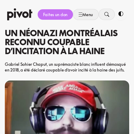
Aller
au
Faites un don
Menu
contenu
Bascule
UN NÉONAZI MONTRÉALAIS
RECONNU COUPABLE
D’INCITATION À LA HAINE
Gabriel Sohier Chaput, un suprémaciste blanc influent démasqué
en 2018, a été déclaré coupable d’avoir incité à la haine des juifs.