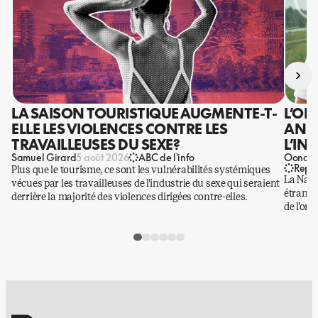
›
LA SAISON TOURISTIQUE AUGMENTE-T-
L’OR
ELLE LES VIOLENCES CONTRE LES
ANIS
TRAVAILLEUSES DU SEXE?
L’IN
Samuel Girard
Oona Ba
5 août 2026
ABC de l'info
Repo
Plus que le tourisme, ce sont les vulnérabilités systémiques
La Nati
vécues par les travailleuses de l’industrie du sexe qui seraient
étrangè
derrière la majorité des violences dirigées contre-elles.
de l’or.