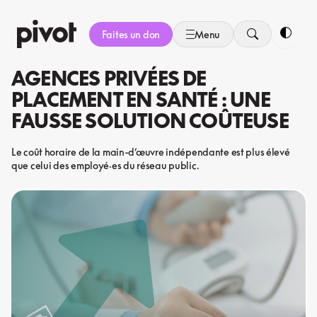
Aller
au
Faites un don
Menu
contenu
Bascule
AGENCES PRIVÉES DE
PLACEMENT EN SANTÉ : UNE
FAUSSE SOLUTION COÛTEUSE
Le coût horaire de la main-d’œuvre indépendante est plus élevé
que celui des employé·es du réseau public.