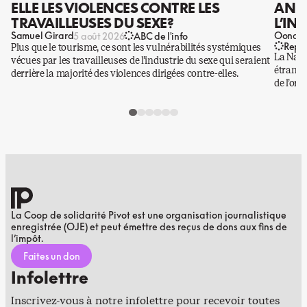
ELLE LES VIOLENCES CONTRE LES
ANIS
TRAVAILLEUSES DU SEXE?
L’IN
Samuel Girard
Oona Ba
5 août 2026
ABC de l'info
Repo
Plus que le tourisme, ce sont les vulnérabilités systémiques
La Nati
vécues par les travailleuses de l’industrie du sexe qui seraient
étrangè
derrière la majorité des violences dirigées contre-elles.
de l’or.
La Coop de solidarité Pivot est une organisation journalistique
enregistrée (OJE) et peut émettre des reçus de dons aux fins de
l’impôt.
Faites un don
Infolettre
Inscrivez-vous à notre infolettre pour recevoir toutes