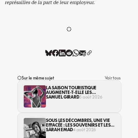
représailles de la part de leur employeur.
Sur le même sujet
Voir tous
LA SAISON TOURISTIQUE
AUGMENTE-T-ELLE LES
VIOLENCES CONTRE LES
SAMUEL GIRARD
5 août 2026
TRAVAILLEUSES DU SEXE?
SOUS LES DÉCOMBRES, UNE VIE
EFFACÉE : LES SOUVENIRS ET LES
RÊVES PERDUS DES HABITANT·ES
SARAH EMAD
4 août 2026
DE GAZA