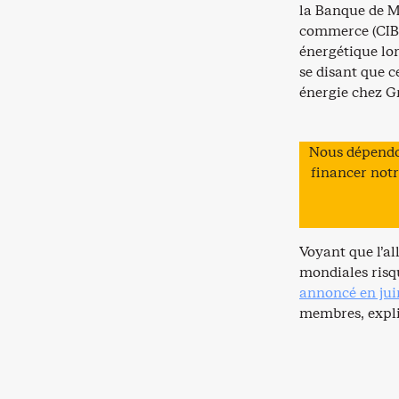
la Banque de M
commerce (CIBC
énergétique lor
se disant que c
énergie chez G
Nous dépendo
financer notr
Voyant que l’al
mondiales risq
annoncé en jui
membres, expli