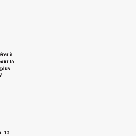
érer à
pour la
 plus
 à
(TD),