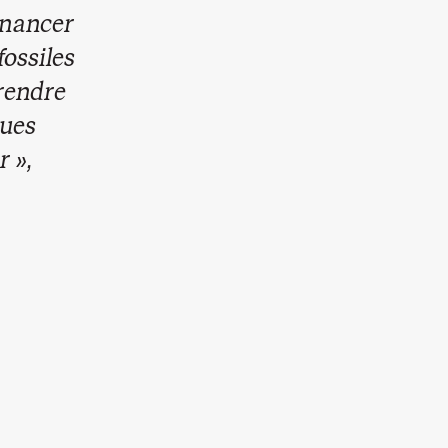
inancer
fossiles
 rendre
ques
r »,