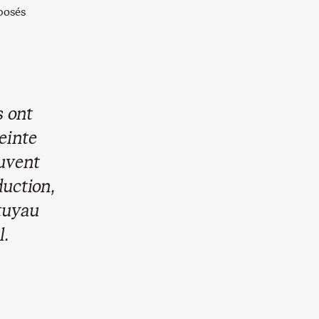
posés
s ont
einte
euvent
duction,
 tuyau
l.