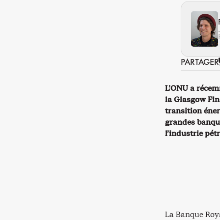
PARTAGER
L’ONU a récem
la Glasgow Fin
transition éne
grandes banqu
l’industrie pét
La Banque Roya