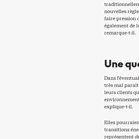
traditionnellem
nouvelles règl
faire pression
également de le
remarque-t-il.
Une que
Dans l’éventual
très mal parait
leurs clients q
environnemental
explique-t-il.
Elles pourraien
transitions éne
représentent d