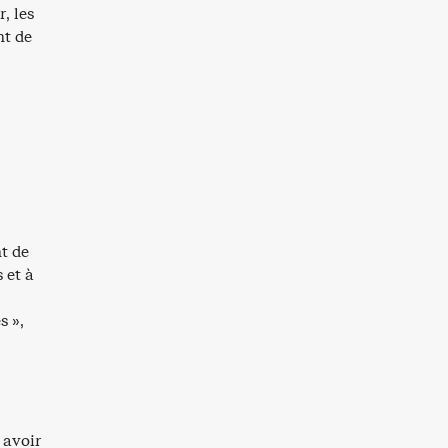
, les
nt de
nt de
 et à
s »,
 avoir