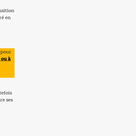
nsition
ré en
 pour
 ou à
tefois
re ses