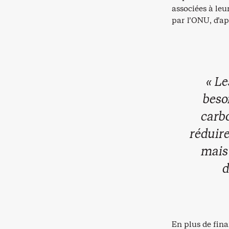
associées à leu
par l’ONU, d’ap
« Le
beso
carbo
réduire
mais 
d
En plus de fina