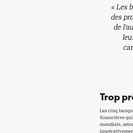
« Les 
des pro
de l’a
leu
can
Trop pr
Les cinq banqu
financières qui 
mondiale, selo
impérativement