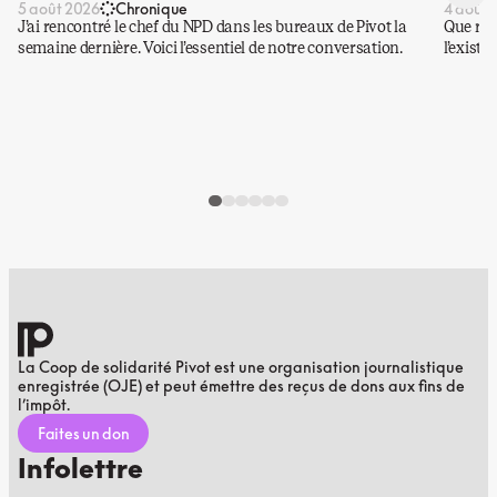
5 août 2026
Chronique
4 août 
J’ai rencontré le chef du NPD dans les bureaux de Pivot la
Que rest
semaine dernière. Voici l’essentiel de notre conversation.
l’existe
La Coop de solidarité Pivot est une organisation journalistique
enregistrée (OJE) et peut émettre des reçus de dons aux fins de
l’impôt.
Faites un don
Infolettre