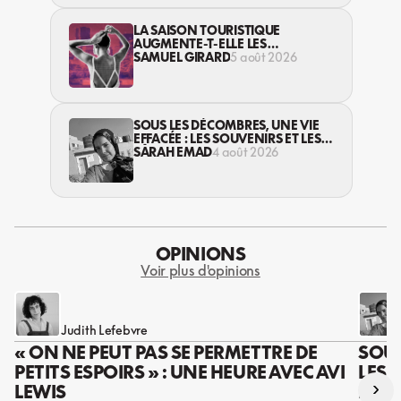
LA SAISON TOURISTIQUE
AUGMENTE-T-ELLE LES
VIOLENCES CONTRE LES
SAMUEL GIRARD
5 août 2026
TRAVAILLEUSES DU SEXE?
SOUS LES DÉCOMBRES, UNE VIE
EFFACÉE : LES SOUVENIRS ET LES
RÊVES PERDUS DES HABITANT·ES
SARAH EMAD
4 août 2026
DE GAZA
OPINIONS
Voir plus d'opinions
Judith Lefebvre
« ON NE PEUT PAS SE PERMETTRE DE
SOUS
PETITS ESPOIRS » : UNE HEURE AVEC AVI
LES 
›
LEWIS
DES 