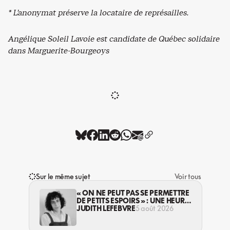
* L’anonymat préserve la locataire de représailles.
Angélique Soleil Lavoie est candidate de Québec solidaire
dans Marguerite-Bourgeoys
Sur le même sujet
Voir tous
« ON NE PEUT PAS SE PERMETTRE
DE PETITS ESPOIRS » : UNE HEURE
AVEC AVI LEWIS
JUDITH LEFEBVRE
5 août 2026