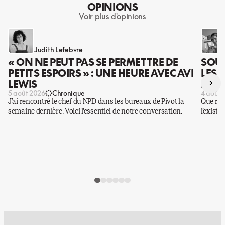
OPINIONS
Voir plus d'opinions
Judith Lefebvre
« ON NE PEUT PAS SE PERMETTRE DE
SOUS
PETITS ESPOIRS » : UNE HEURE AVEC AVI
LES 
›
LEWIS
DES 
5 août 2026
Chronique
4 août 
J’ai rencontré le chef du NPD dans les bureaux de Pivot la
Que rest
semaine dernière. Voici l’essentiel de notre conversation.
l’existe