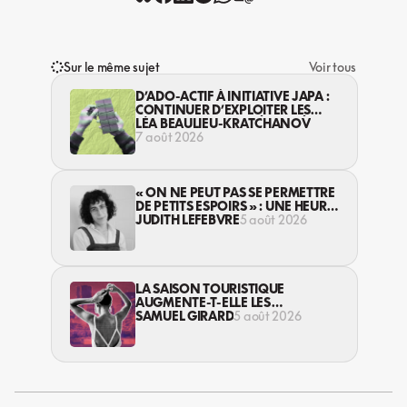
Sur le même sujet
Voir tous
D’ADO-ACTIF À INITIATIVE JAPA :
CONTINUER D’EXPLOITER LES
JEUNES… DANS LA LÉGALITÉ?
LÉA BEAULIEU-KRATCHANOV
7 août 2026
« ON NE PEUT PAS SE PERMETTRE
DE PETITS ESPOIRS » : UNE HEURE
AVEC AVI LEWIS
JUDITH LEFEBVRE
5 août 2026
LA SAISON TOURISTIQUE
AUGMENTE-T-ELLE LES
VIOLENCES CONTRE LES
SAMUEL GIRARD
5 août 2026
TRAVAILLEUSES DU SEXE?