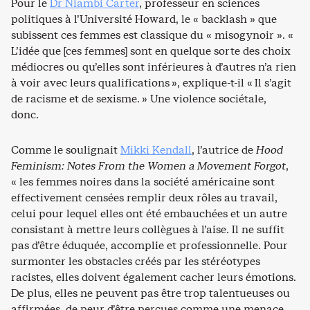
Pour le
Dr Niambi Carter
, professeur en sciences
politiques à l’Université Howard, le « backlash » que
subissent ces femmes est classique du « misogynoir ». «
L’idée que [ces femmes] sont en quelque sorte des choix
médiocres ou qu’elles sont inférieures à d’autres n’a rien
à voir avec leurs qualifications », explique-t-il « Il s’agit
de racisme et de sexisme. » Une violence sociétale,
donc.
Comme le soulignait
Mikki Kendall
, l’autrice de
Hood
Feminism: Notes From the Women a Movement Forgot
,
« les femmes noires dans la société américaine sont
effectivement censées remplir deux rôles au travail,
celui pour lequel elles ont été embauchées et un autre
consistant à mettre leurs collègues à l’aise. Il ne suffit
pas d’être éduquée, accomplie et professionnelle. Pour
surmonter les obstacles créés par les stéréotypes
racistes, elles doivent également cacher leurs émotions.
De plus, elles ne peuvent pas être trop talentueuses ou
affirmées, de peur d’être perçues comme une menace.