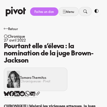
Aller
au
Faites un don
Menu
contenu
Bascule
Retour
Chronique
27 avril 2022
Pourtant elle s’éleva : la
nomination de la juge Brown-
Jackson
Tamara Thermitus
Chroniqueuse · Pivot
CHRONIQUE | Malgré les vicieuses attaques, la juge