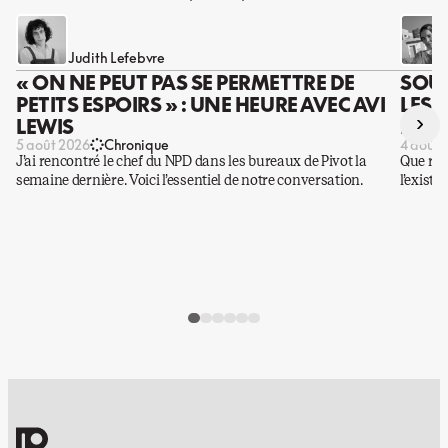
Judith Lefebvre
« ON NE PEUT PAS SE PERMETTRE DE
SOUS
PETITS ESPOIRS » : UNE HEURE AVEC AVI
LES 
›
LEWIS
DES 
5 août 2026
Chronique
4 août 
J’ai rencontré le chef du NPD dans les bureaux de Pivot la
Que rest
semaine dernière. Voici l’essentiel de notre conversation.
l’existe