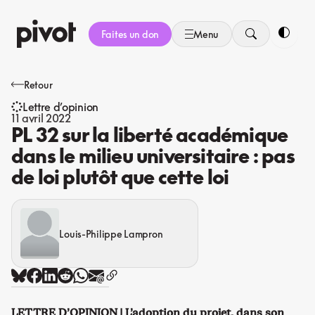
Aller
au
Faites un don
Menu
contenu
Bascule
Retour
Lettre d’opinion
11 avril 2022
PL 32 sur la liberté académique
dans le milieu universitaire : pas
de loi plutôt que cette loi
Louis-Philippe Lampron
LETTRE D’OPINION | L’adoption du projet, dans son