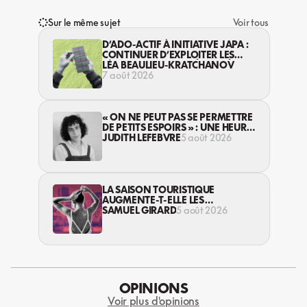
Sur le même sujet
Voir tous
D’ADO-ACTIF À INITIATIVE JAPA :
CONTINUER D’EXPLOITER LES
JEUNES… DANS LA LÉGALITÉ?
LÉA BEAULIEU-KRATCHANOV
7 août 2026
« ON NE PEUT PAS SE PERMETTRE
DE PETITS ESPOIRS » : UNE HEURE
AVEC AVI LEWIS
JUDITH LEFEBVRE
5 août 2026
LA SAISON TOURISTIQUE
AUGMENTE-T-ELLE LES
VIOLENCES CONTRE LES
SAMUEL GIRARD
5 août 2026
TRAVAILLEUSES DU SEXE?
OPINIONS
Voir plus d'opinions