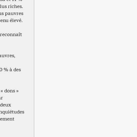
lus riches.
lus pauvres
enu élevé.
 reconnaît
auvres,
0 % à des
 « dons »
ar
 deux
inquiétudes
èrement