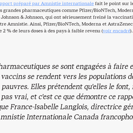
port préparé par Amnistie internationale
fait le point sur l
es grandes pharmaceutiques comme Pfizer/BioNTech, Moder
 Johnson & Johnson, qui ont sérieusement freiné la vaccinat
re Amnistie. Ainsi, Pfizer/BioNTech, Moderna et AstraZenec
 2 % de leurs doses à des pays à faible revenu (
voir encadré
).
harmaceutiques se sont engagées à faire 
 vaccins se rendent vers les populations 
s pauvres. Elles prétendent qu’elles le font,
 pas vrai, et c’est ce que démontre ce rapp
que France-Isabelle Langlois, directrice gé
Amnistie Internationale Canada francopho