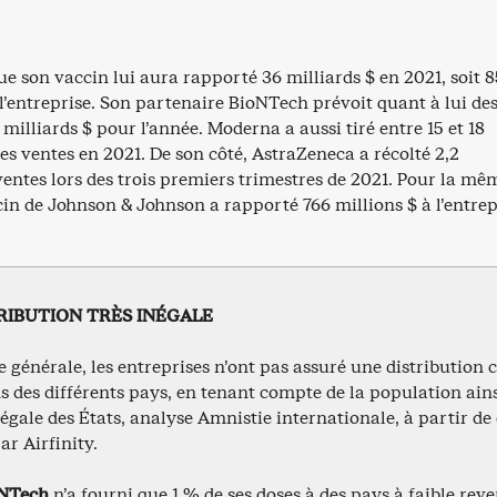
ue son vaccin lui aura rapporté 36 milliards $ en 2021, soit 
l’entreprise. Son partenaire BioNTech prévoit quant à lui de
 milliards $ pour l’année. Moderna a aussi tiré entre 15 et 18
ses ventes en 2021. De son côté, AstraZeneca a récolté 2,2
ventes lors des trois premiers trimestres de 2021. Pour la mê
cin de Johnson & Johnson a rapporté 766 millions $ à l’entrep
RIBUTION TRÈS INÉGALE
 générale, les entreprises n’ont pas assuré une distribution
s des différents pays, en tenant compte de la population ains
négale des États, analyse Amnistie internationale, à partir d
ar Airfinity.
oNTech
n’a fourni que 1 % de ses doses à des pays à faible rev