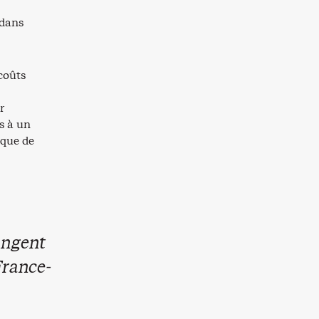
 dans
coûts
ar
s à un
 que de
angent
 France-