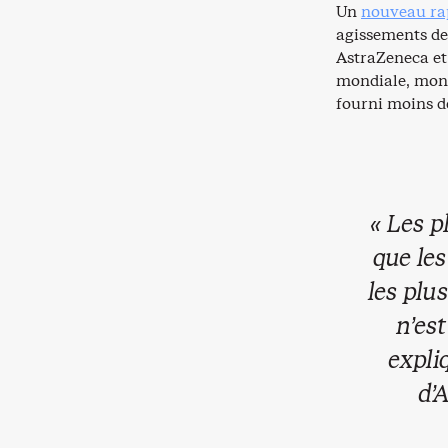
Un
nouveau rap
agissements d
AstraZeneca et
mondiale, mont
fourni moins de
« Les p
que les
les plu
n’est
expli
d’