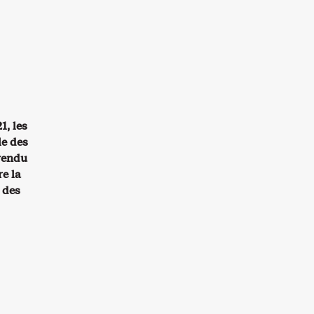
1, les
le des
 vendu
re la
 des