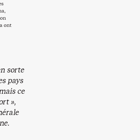
es
na,
ion
a ont
en sorte
des pays
 mais ce
ort »,
nérale
ne.