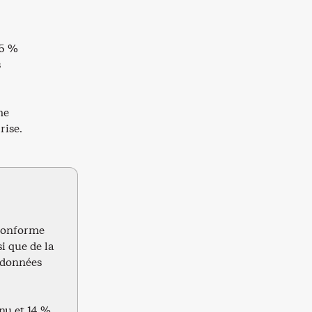
85 %
s
me
rise.
 conforme
i que de la
e données
enu et 14 %