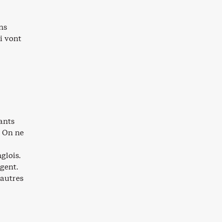
ns
ui vont
cants
« On ne
glois.
rgent.
 autres