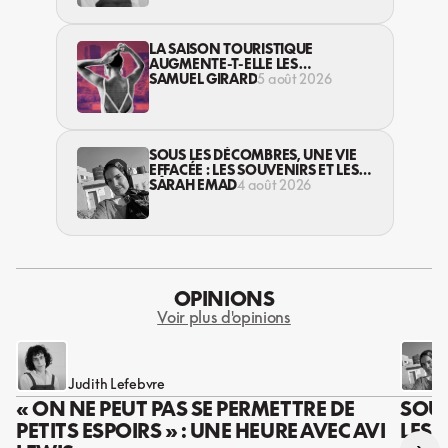
LA SAISON TOURISTIQUE
AUGMENTE-T-ELLE LES
VIOLENCES CONTRE LES
SAMUEL GIRARD
5 août 2026
TRAVAILLEUSES DU SEXE?
SOUS LES DÉCOMBRES, UNE VIE
EFFACÉE : LES SOUVENIRS ET LES
RÊVES PERDUS DES HABITANT·ES
SARAH EMAD
4 août 2026
DE GAZA
OPINIONS
Voir plus d'opinions
Judith Lefebvre
« ON NE PEUT PAS SE PERMETTRE DE
SOUS
PETITS ESPOIRS » : UNE HEURE AVEC AVI
LES 