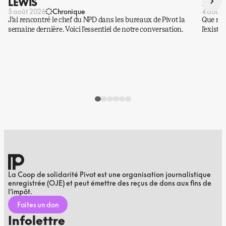
›
LEWIS
DES 
5 août 2026
Chronique
4 août 
J’ai rencontré le chef du NPD dans les bureaux de Pivot la
Que rest
semaine dernière. Voici l’essentiel de notre conversation.
l’existe
La Coop de solidarité Pivot est une organisation journalistique
enregistrée (OJE) et peut émettre des reçus de dons aux fins de
l’impôt.
Faites un don
Infolettre