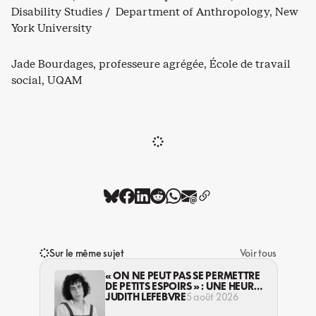
Disability Studies / Department of Anthropology, New
York University
Jade Bourdages, professeure agrégée, École de travail
social, UQAM
Sur le même sujet
Voir tous
« ON NE PEUT PAS SE PERMETTRE
DE PETITS ESPOIRS » : UNE HEURE
AVEC AVI LEWIS
JUDITH LEFEBVRE
5 août 2026