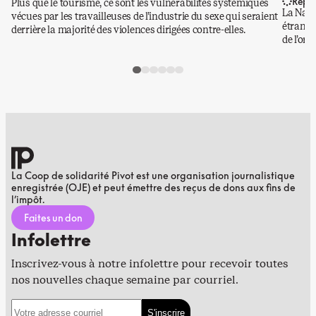
Repo
Plus que le tourisme, ce sont les vulnérabilités systémiques
La Nati
vécues par les travailleuses de l’industrie du sexe qui seraient
étrangè
derrière la majorité des violences dirigées contre-elles.
de l’or.
La Coop de solidarité Pivot est une organisation journalistique
enregistrée (OJE) et peut émettre des reçus de dons aux fins de
l’impôt.
Faites un don
Infolettre
Inscrivez-vous à notre infolettre pour recevoir toutes
nos nouvelles chaque semaine par courriel.