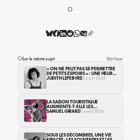
Sur le même sujet
Voir tous
« ON NE PEUT PAS SE PERMETTRE
DE PETITS ESPOIRS » : UNE HEURE
AVEC AVI LEWIS
JUDITH LEFEBVRE
5 août 2026
LA SAISON TOURISTIQUE
AUGMENTE-T-ELLE LES
VIOLENCES CONTRE LES
SAMUEL GIRARD
5 août 2026
TRAVAILLEUSES DU SEXE?
SOUS LES DÉCOMBRES, UNE VIE
EFFACÉE : LES SOUVENIRS ET LES