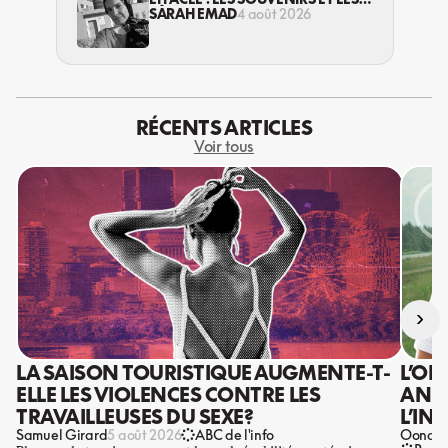
RÊVES PERDUS DES HABITANT·ES
SARAH EMAD
4 août 2026
DE GAZA
RÉCENTS ARTICLES
Voir tous
›
LA SAISON TOURISTIQUE AUGMENTE-T-
L’OR
ELLE LES VIOLENCES CONTRE LES
ANIS
TRAVAILLEUSES DU SEXE?
L’IN
Samuel Girard
Oona Ba
5 août 2026
ABC de l'info