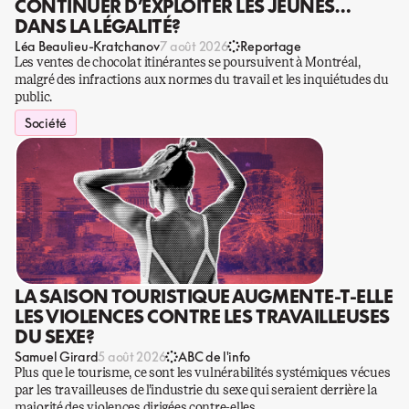
CONTINUER D’EXPLOITER LES JEUNES…
DANS LA LÉGALITÉ?
Léa Beaulieu-Kratchanov
7 août 2026
Reportage
Les ventes de chocolat itinérantes se poursuivent à Montréal,
malgré des infractions aux normes du travail et les inquiétudes du
public.
Société
LA SAISON TOURISTIQUE AUGMENTE-T-ELLE
LES VIOLENCES CONTRE LES TRAVAILLEUSES
DU SEXE?
Samuel Girard
5 août 2026
ABC de l'info
Plus que le tourisme, ce sont les vulnérabilités systémiques vécues
par les travailleuses de l’industrie du sexe qui seraient derrière la
majorité des violences dirigées contre-elles.