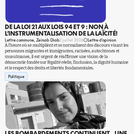
DE LA LOI 21 AUX LOIS 94 ET 9 : NON À
L’INSTRUMENTALISATION DE LA LAÏCITÉ!
Lettre commune
Zeinab Diab
2 juillet 2026
Lettre d’opinion
À l’heure où se multiplient et se normalisent des discours visant les
personnes migrantes et immigrantes, racisées, autochtones et
musulmanes, il est urgent de réaffirmer une vision de la
démocratie fondée sur l’égalité réelle, l’inclusion, la dignité humaine
et le respect des droits et libertés fondamentales.
Politique
LES BOMBARDEMENTS CONTINUENT…UNE