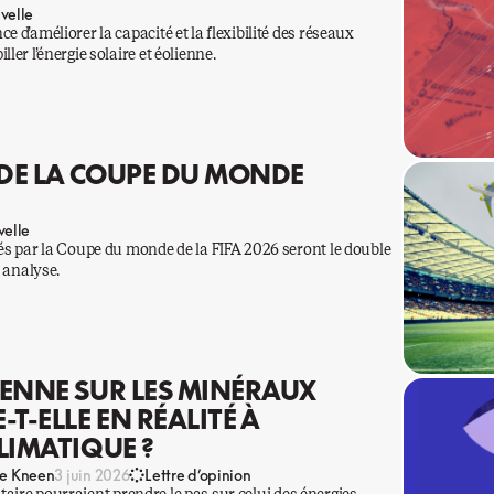
velle
 d’améliorer la capacité et la flexibilité des réseaux
ler l’énergie solaire et éolienne.
 DE LA COUPE DU MONDE
elle
sés par la Coupe du monde de la FIFA 2026 seront le double
e analyse.
IENNE SUR LES MINÉRAUX
T-ELLE EN RÉALITÉ À
LIMATIQUE ?
e Kneen
3 juin 2026
Lettre d’opinion