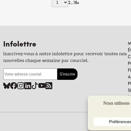
2
18
»
Infolettre
M
É
Inscrivez-vous à notre infolettre pour recevoir toutes nos
C
nouvelles chaque semaine par courriel.
P
F
A
P
S
N