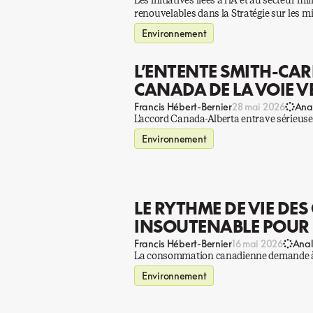
Les initiatives liées à l’IA et au secteur m
renouvelables dans la Stratégie sur les m
Environnement
L’ENTENTE SMITH-CAR
CANADA DE LA VOIE V
Francis Hébert-Bernier
28 mai 2026
Ana
L’accord Canada-Alberta entrave sérieusem
Environnement
LE RYTHME DE VIE DES
INSOUTENABLE POUR 
Francis Hébert-Bernier
16 mai 2026
Anal
La consommation canadienne demande à la 
Environnement