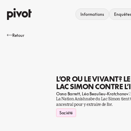
Aller
au
Informations
Enquête
contenu
Retour
L’OR OU LE VIVANT? 
LAC SIMON CONTRE L’I
Oona Barrett
Léa Beaulieu-Kratchanov
2
La Nation Anishnabe du Lac Simon tient tê
ancestral pour y extraire de l’or.
Société