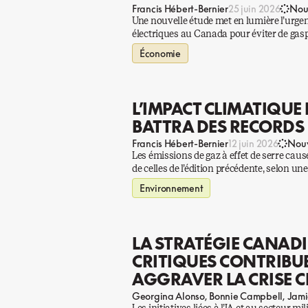
Francis Hébert-Bernier
25 juin 2026
Nou
Une nouvelle étude met en lumière l’urgence
électriques au Canada pour éviter de gaspil
Économie
L’IMPACT CLIMATIQUE
BATTRA DES RECORDS
Francis Hébert-Bernier
12 juin 2026
Nouv
Les émissions de gaz à effet de serre cau
de celles de l’édition précédente, selon un
Environnement
LA STRATÉGIE CANAD
CRITIQUES CONTRIBUE-
AGGRAVER LA CRISE C
Georgina Alonso
Bonnie Campbell
Jami