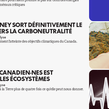
ilitaire pourraient prendre le pas sur celui des énergies
inéraux critiques
NEY SORT DÉFINITIVEMENT LE
ERS LA CARBONEUTRALITÉ
lyse
ent l’atteinte des objectifs climatiques du Canada.
 CANADIEN·NES EST
LES ÉCOSYSTÈMES
yse
Terre plus de quatre fois ce qu’elle peut nous donner.