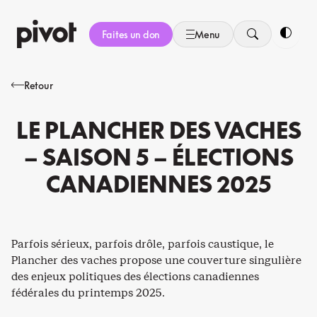
Aller
au
Faites un don
Menu
contenu
Bascule
Retour
LE PLANCHER DES VACHES
– SAISON 5 – ÉLECTIONS
CANADIENNES 2025
Parfois sérieux, parfois drôle, parfois caustique, le
Plancher des vaches propose une couverture singulière
des enjeux politiques des élections canadiennes
fédérales du printemps 2025.