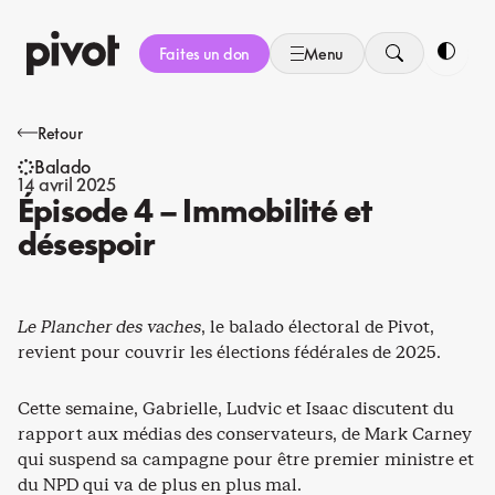
Aller
au
Faites un don
Menu
contenu
Bascule
Retour
Balado
14 avril 2025
Épisode 4 – Immobilité et
désespoir
Le Plancher des vaches
, le balado électoral de Pivot,
revient pour couvrir les élections fédérales de 2025.
Cette semaine, Gabrielle, Ludvic et Isaac discutent du
rapport aux médias des conservateurs, de Mark Carney
qui suspend sa campagne pour être premier ministre et
du NPD qui va de plus en plus mal.