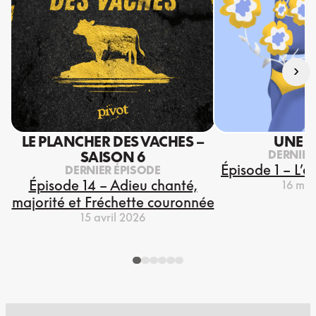
›
LE PLANCHER DES VACHES –
UNE S
DERNIER
SAISON 6
Épisode 1 – L’e
DERNIER ÉPISODE
Épisode 14 – Adieu chanté,
16 mar
majorité et Fréchette couronnée
15 avril 2026