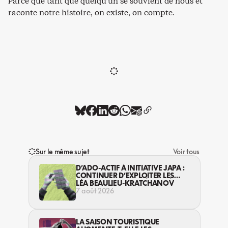
Parce que tant que quelqu’un se souvient de nous et
raconte notre histoire, on existe, on compte.
Sur le même sujet
Voir tous
D’ADO-ACTIF À INITIATIVE JAPA :
CONTINUER D’EXPLOITER LES
JEUNES… DANS LA LÉGALITÉ?
LÉA BEAULIEU-KRATCHANOV
7 août 2026
LA SAISON TOURISTIQUE