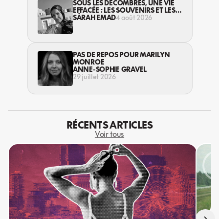
SOUS LES DÉCOMBRES, UNE VIE
EFFACÉE : LES SOUVENIRS ET LES
RÊVES PERDUS DES HABITANT·ES
SARAH EMAD
4 août 2026
DE GAZA
PAS DE REPOS POUR MARILYN
MONROE
ANNE-SOPHIE GRAVEL
29 juillet 2026
RÉCENTS ARTICLES
Voir tous
›