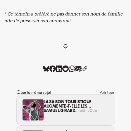
* Ce témoin a préféré ne pas donner son nom de famille
afin de préserver son anonymat.
Sur le même sujet
Voir tous
LA SAISON TOURISTIQUE
AUGMENTE-T-ELLE LES
VIOLENCES CONTRE LES
SAMUEL GIRARD
5 août 2026
TRAVAILLEUSES DU SEXE?