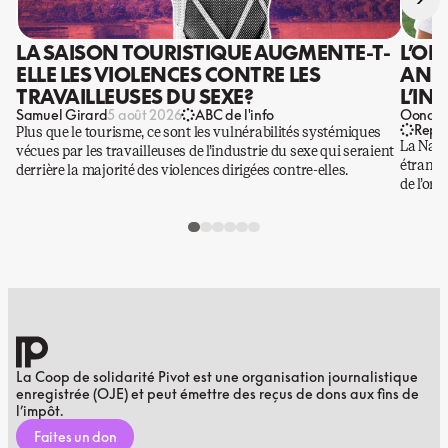
LA SAISON TOURISTIQUE AUGMENTE-T-
L’OR
ELLE LES VIOLENCES CONTRE LES
ANIS
TRAVAILLEUSES DU SEXE?
L’IN
Samuel Girard
Oona Ba
5 août 2026
ABC de l'info
Repo
Plus que le tourisme, ce sont les vulnérabilités systémiques
La Nati
vécues par les travailleuses de l’industrie du sexe qui seraient
étrangè
derrière la majorité des violences dirigées contre-elles.
de l’or.
La Coop de solidarité Pivot est une organisation journalistique
enregistrée (OJE) et peut émettre des reçus de dons aux fins de
l’impôt.
Faites un don