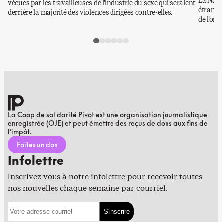
La Nati
vécues par les travailleuses de l’industrie du sexe qui seraient
étrangè
derrière la majorité des violences dirigées contre-elles.
de l’or.
La Coop de solidarité Pivot est une organisation journalistique
enregistrée (OJE) et peut émettre des reçus de dons aux fins de
l’impôt.
Faites un don
Infolettre
Inscrivez-vous à notre infolettre pour recevoir toutes
nos nouvelles chaque semaine par courriel.