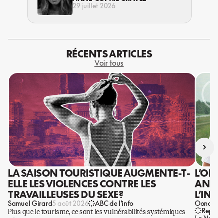
29 juillet 2026
RÉCENTS ARTICLES
Voir tous
›
LA SAISON TOURISTIQUE AUGMENTE-T-
L’OR
ELLE LES VIOLENCES CONTRE LES
ANIS
TRAVAILLEUSES DU SEXE?
L’IN
Samuel Girard
Oona Ba
5 août 2026
ABC de l'info
Repo
Plus que le tourisme, ce sont les vulnérabilités systémiques