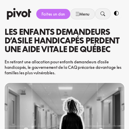
Aller
au
Faites un don
Menu
contenu
Bascule
LES ENFANTS DEMANDEURS
D’ASILE HANDICAPÉS PERDENT
UNE AIDE VITALE DE QUÉBEC
En retirant une allocation pour enfants demandeurs d’asile
handicapés, le gouvernement de la CAQ précarise davantage les
familles les plus vulnérables.