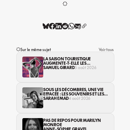
Sur le même sujet
Voir tous
LA SAISON TOURISTIQUE
AUGMENTE-T-ELLE LES
VIOLENCES CONTRE LES
SAMUEL GIRARD
5 août 2026
TRAVAILLEUSES DU SEXE?
SOUS LES DÉCOMBRES, UNE VIE
EFFACÉE : LES SOUVENIRS ET LES
RÊVES PERDUS DES HABITANT·ES
SARAH EMAD
4 août 2026
DE GAZA
PAS DE REPOS POUR MARILYN
MONROE
ANNE-SOPHIE GRAVEL