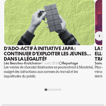
›
D’ADO-ACTIF À INITIATIVE JAPA :
LA S
CONTINUER D’EXPLOITER LES JEUNES…
ELLE
DANS LA LÉGALITÉ?
TRAV
Léa Beaulieu-Kratchanov
Samuel
7 août 2026
Reportage
Les ventes de chocolat itinérantes se poursuivent à Montréal,
Plus qu
malgré des infractions aux normes du travail et les
vécues p
inquiétudes du public.
derrière