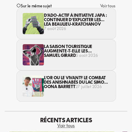
Sur le même sujet
Voir tous
D’ADO-ACTIF À INITIATIVE JAPA :
CONTINUER D’EXPLOITER LES
JEUNES… DANS LA LÉGALITÉ?
LÉA BEAULIEU-KRATCHANOV
7 août 2026
LA SAISON TOURISTIQUE
AUGMENTE-T-ELLE LES
VIOLENCES CONTRE LES
SAMUEL GIRARD
5 août 2026
TRAVAILLEUSES DU SEXE?
L’OR OU LE VIVANT? LE COMBAT
DES ANISHNABÉS DU LAC SIMON
CONTRE L’INDUSTRIE MINIÈRE EN
OONA BARRETT
27 juillet 2026
ABITIBI
RÉCENTS ARTICLES
Voir tous