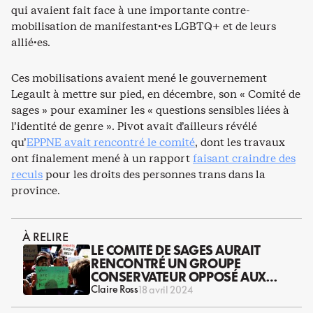
qui avaient fait face à une importante contre-
mobilisation de manifestant·es LGBTQ+ et de leurs
allié·es.
Ces mobilisations avaient mené le gouvernement
Legault à mettre sur pied, en décembre, son « Comité de
sages » pour examiner les « questions sensibles liées à
l’identité de genre ». Pivot avait d’ailleurs révélé
qu’
EPPNE avait rencontré le comité
, dont les travaux
ont finalement mené à un rapport
faisant craindre des
reculs
pour les droits des personnes trans dans la
province.
À RELIRE
LE COMITÉ DE SAGES AURAIT
RENCONTRÉ UN GROUPE
CONSERVATEUR OPPOSÉ AUX
DROITS TRANS
Claire Ross
18 avril 2024