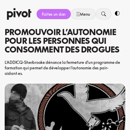
Aller
au
Faites un don
Menu
contenu
Bascule
PROMOUVOIR L’AUTONOMIE
POUR LES PERSONNES QUI
CONSOMMENT DES DROGUES
L’ADDICQ-Sherbrooke dénonce la fermeture d’un programme de
formation qui permet de développer l’autonomie des pair-
aidant·es.