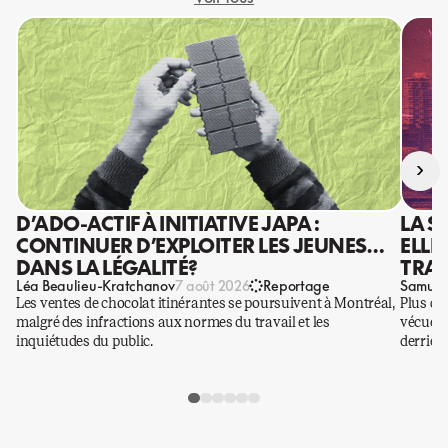
›
D’ADO-ACTIF À INITIATIVE JAPA :
LA S
CONTINUER D’EXPLOITER LES JEUNES…
ELLE
DANS LA LÉGALITÉ?
TRAV
Léa Beaulieu-Kratchanov
Samuel
7 août 2026
Reportage
Les ventes de chocolat itinérantes se poursuivent à Montréal,
Plus qu
malgré des infractions aux normes du travail et les
vécues p
inquiétudes du public.
derrière