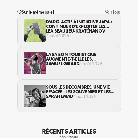
Sur le même sujet
Voir tous
D’ADO-ACTIF À INITIATIVE JAPA :
CONTINUER D’EXPLOITER LES
JEUNES… DANS LA LÉGALITÉ?
LÉA BEAULIEU-KRATCHANOV
7 août 2026
LA SAISON TOURISTIQUE
AUGMENTE-T-ELLE LES
VIOLENCES CONTRE LES
SAMUEL GIRARD
5 août 2026
TRAVAILLEUSES DU SEXE?
SOUS LES DÉCOMBRES, UNE VIE
EFFACÉE : LES SOUVENIRS ET LES
RÊVES PERDUS DES HABITANT·ES
SARAH EMAD
4 août 2026
DE GAZA
RÉCENTS ARTICLES
Voir tous