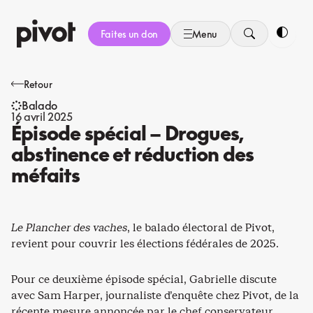
Aller
au
Faites un don
Menu
contenu
Bascule
Retour
Balado
16 avril 2025
Épisode spécial – Drogues,
abstinence et réduction des
méfaits
Le Plancher des vaches
, le balado électoral de Pivot,
revient pour couvrir les élections fédérales de 2025.
Pour ce deuxième épisode spécial, Gabrielle discute
avec Sam Harper, journaliste d’enquête chez Pivot, de la
récente mesure annoncée par le chef conservateur