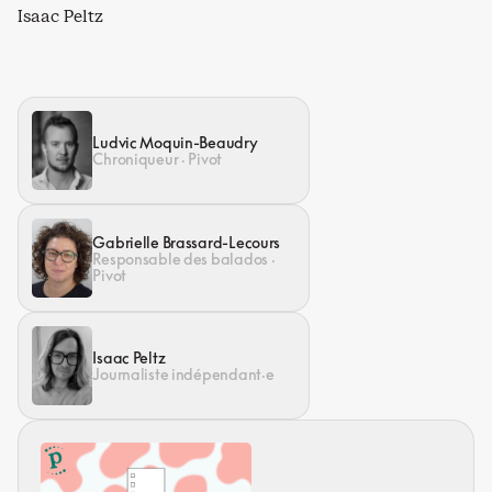
Isaac Peltz
Ludvic Moquin-Beaudry
Chroniqueur · Pivot
Gabrielle Brassard-Lecours
Responsable des balados ·
Pivot
Isaac Peltz
Journaliste indépendant·e