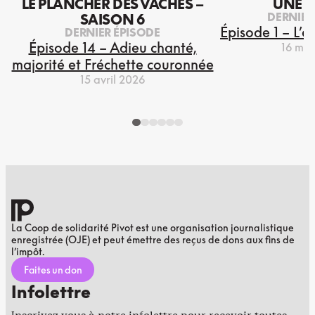
LE PLANCHER DES VACHES –
UNE S
DERNIER
SAISON 6
Épisode 1 – L’e
DERNIER ÉPISODE
Épisode 14 – Adieu chanté,
16 mar
majorité et Fréchette couronnée
15 avril 2026
La Coop de solidarité Pivot est une organisation journalistique
enregistrée (OJE) et peut émettre des reçus de dons aux fins de
l’impôt.
Faites un don
Infolettre