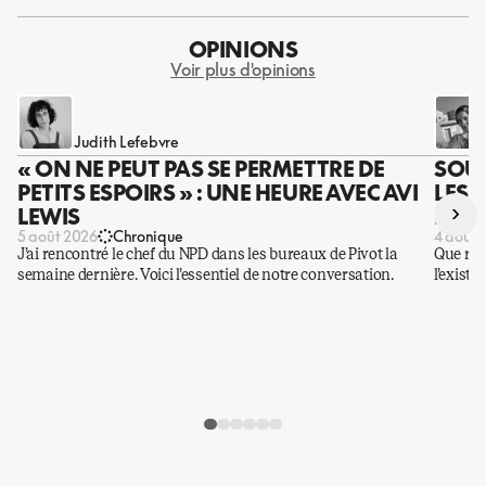
OPINIONS
Voir plus d'opinions
Judith Lefebvre
« ON NE PEUT PAS SE PERMETTRE DE
SOUS
PETITS ESPOIRS » : UNE HEURE AVEC AVI
LES 
›
LEWIS
DES 
5 août 2026
Chronique
4 août 
J’ai rencontré le chef du NPD dans les bureaux de Pivot la
Que rest
semaine dernière. Voici l’essentiel de notre conversation.
l’existe