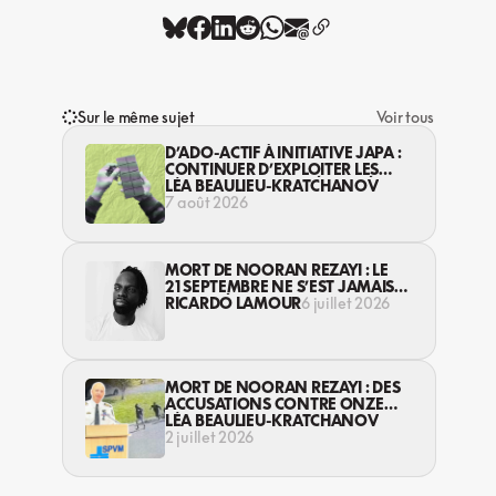
Sur le même sujet
Voir tous
D’ADO-ACTIF À INITIATIVE JAPA :
CONTINUER D’EXPLOITER LES
JEUNES… DANS LA LÉGALITÉ?
LÉA BEAULIEU-KRATCHANOV
7 août 2026
MORT DE NOORAN REZAYI : LE
21 SEPTEMBRE NE S’EST JAMAIS
TERMINÉ
RICARDO LAMOUR
6 juillet 2026
MORT DE NOORAN REZAYI : DES
ACCUSATIONS CONTRE ONZE
JEUNES, MAIS PAS CONTRE LA
LÉA BEAULIEU-KRATCHANOV
POLICE
2 juillet 2026