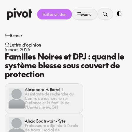
Aller
au
Faites un don
Menu
contenu
Bascule
Retour
Lettre d’opinion
5 mars 2025
Familles Noires et DPJ : quand le
système blesse sous couvert de
protection
Alexandra H. Borrelli
Assistante de recherche au
Centre de recherche sur
l’enfance et la famille de
l’Université McGill
Alicia Boatswain-Kyte
Professeure adjointe à l’École
de travail social de