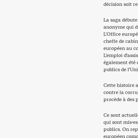
décision soit r
La saga débute
anonyme qui dé
L’Office europ
cheffe de cabi
européen au cou
L’emploi d’ass
également été q
publics de l’U
Cette histoire 
contre la corru
procède à des 
Ce sont actuel
qui sont mis·e
publics. On rep
européen comme 