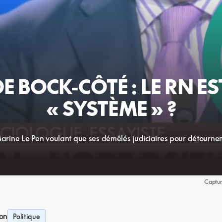
 BOCK-CÔTÉ : LE RN ES
« SYSTÈME » ?
rine Le Pen voulant que ses démêlés judiciaires pour détourneme
Captur
ion
Politique