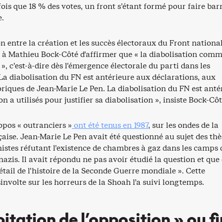
fois que 18 % des votes, un front s’étant formé pour faire bar
e.
on entre la création et les succès électoraux du Front nationa
 à Mathieu Bock-Côté d’affirmer que « la diabolisation com
, c’est-à-dire dès l’émergence électorale du parti dans les
La diabolisation du FN est antérieure aux déclarations, aux
riques de Jean-Marie Le Pen. La diabolisation du FN est anté
n a utilisés pour justifier sa diabolisation », insiste Bock-Côt
pos « outranciers »
ont été tenus en 1987
, sur les ondes de la
çaise. Jean-Marie Le Pen avait été questionné au sujet des thè
istes réfutant l’existence de chambres à gaz dans les camps 
azis. Il avait répondu ne pas avoir étudié la question et que 
étail de l’histoire de la Seconde Guerre mondiale ». Cette
involte sur les horreurs de la Shoah l’a suivi longtemps.
itation de l’opposition » ou fi