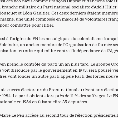
ssi des néo-nazis comme François Duprat et d’anciens soldats
branche militaire du Parti national-socialiste d’Adolf Hitler
ousquet et Léon Gaultier. Ces deux derniers étaient membres
emagne, une unité composée en majorité de volontaires fran
 pour combattre pour Hitler.
si à l’origine du FN les nostalgiques du colonialisme françai
leindre, un ancien membre de l’Organisation de l’armée se
nisation terroriste qui milite contre l’indépendance de l’Algér
Pen prend le contrôle du parti un an plus tard. Le groupe Or
 voit dissoudre par le gouvernement en 1973, sera poussé ver
dres vont fonder un autre parti appelé Parti des forces nouvel
ais succès électoraux du Front national arrivent aux électio
1984. Le parti obtient alors près de 11 % des suffrages. Le F
ationale en 1986 en faisant élire 35 député·es.
arie Le Pen accède au second tour de l’élection présidentielle