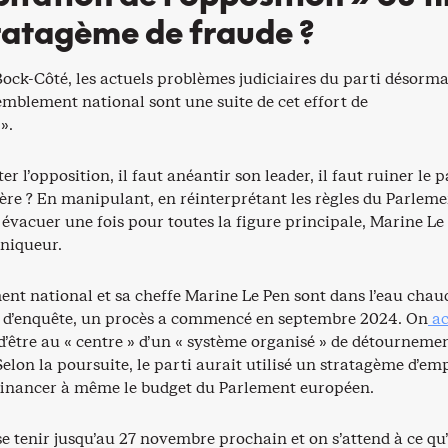
ratagème de fraude ?
ock-Côté, les actuels problèmes judiciaires du parti désorma
emblement national sont une suite de cet effort de
».
ter l’opposition, il faut anéantir son leader, il faut ruiner le p
ère ? En manipulant, en réinterprétant les règles du Parleme
vacuer une fois pour toutes la figure principale, Marine Le 
oniqueur.
nt national et sa cheffe Marine Le Pen sont dans l’eau chau
 d’enquête, un procès a commencé en septembre 2024. On
ac
d’être au « centre » d’un « système organisé » de détourneme
Selon la poursuite, le parti aurait utilisé un stratagème d’em
e financer à même le budget du Parlement européen.
se tenir jusqu’au 27 novembre prochain et on s’attend à ce qu