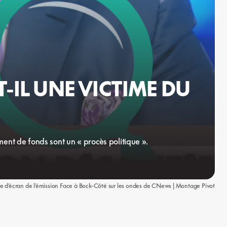
T-IL UNE VICTIME DU
nt de fonds sont un « procès politique ».
e d'écran de l'émission Face à Bock-Côté sur les ondes de CNews | Montage Pivot