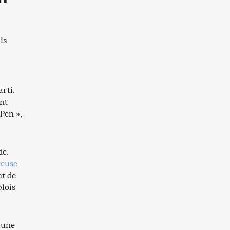
is
arti.
nt
Pen »,
de.
cuse
nt de
plois
’une