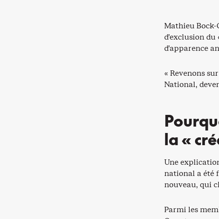
Mathieu Bock-Cô
d’exclusion du 
d’apparence ano
« Revenons sur
National, deven
Pourquo
la « cr
Une explicatio
national a été 
nouveau, qui ch
Parmi les memb