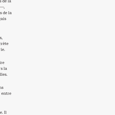
 de la
 —,
 de la
çais
s,
crète
ie.
dre
s la
les.
ns
N entre
. Il