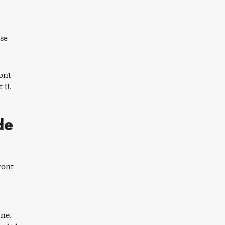
ase
ont
-il.
de
ront
ne.