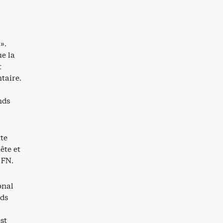
».
ue la
t
taire.
nds
tte
ête et
 FN.
onal
nds
st