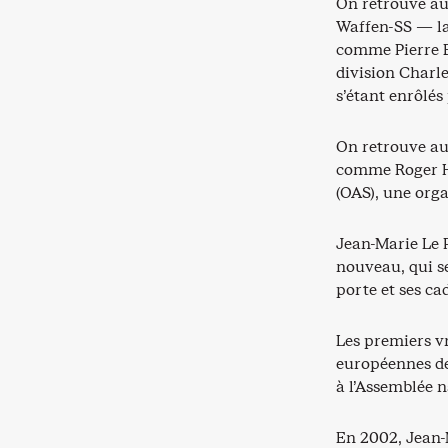
On retrouve au
Waffen-SS — la 
comme Pierre B
division Charl
s’étant enrôlés
On retrouve aus
comme Roger Ho
(OAS), une orga
Jean-Marie Le 
nouveau, qui se
porte et ses ca
Les premiers vr
européennes de 
à l’Assemblée n
En 2002, Jean-M