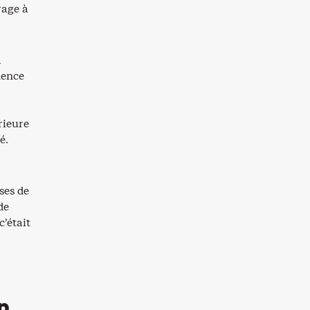
rage à
l
mence
rieure
é.
ses de
de
c’était
n