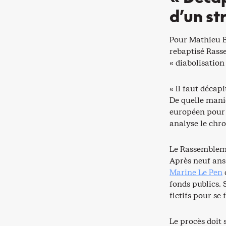
d’un st
Pour Mathieu B
rebaptisé Rass
« diabolisation 
« Il faut décapi
De quelle mani
européen pour é
analyse le chr
Le Rassembleme
Après neuf ans
Marine Le Pen
fonds publics. 
fictifs pour s
Le procès doit 