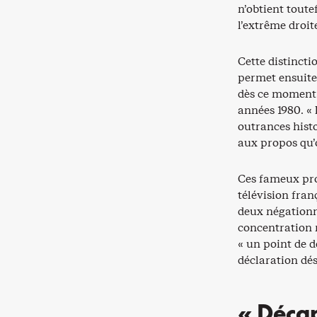
n’obtient toute
l’extrême droit
Cette distincti
permet ensuite
dès ce moment »
années 1980. « 
outrances histo
aux propos qu’o
Ces fameux pro
télévision fran
deux négationn
concentration n
« un point de d
déclaration dés
« Décap