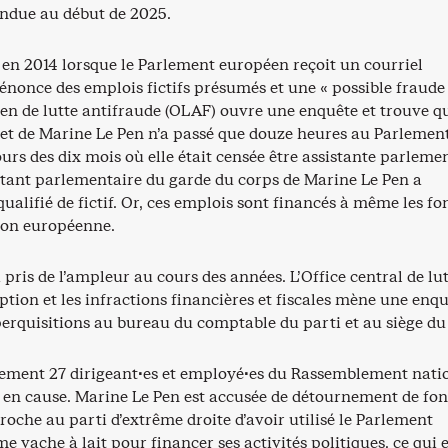
endue au début de 2025.
 en 2014 lorsque le Parlement européen reçoit un courriel
nonce des emplois fictifs présumés et une « possible fraude 
éen de lutte antifraude (OLAF) ouvre une enquête et trouve q
net de Marine Le Pen n’a passé que douze heures au Parlemen
rs des dix mois où elle était censée être assistante parlemen
istant parlementaire du garde du corps de Marine Le Pen a
ualifié de fictif. Or, ces emplois sont financés à même les fo
nion européenne.
a pris de l’ampleur au cours des années. L’Office central de lu
ption et les infractions financières et fiscales mène une enqu
perquisitions au bureau du comptable du parti et au siège du
lement 27 dirigeant·es et employé·es du Rassemblement nati
s en cause. Marine Le Pen est accusée de détournement de fo
roche au parti d’extrême droite d’avoir utilisé le Parlement
vache à lait pour financer ses activités politiques, ce qui e