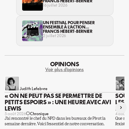
S’EXPRIME DÉJÀ
FRANCIS HÉBERT-BERNIER
16 juillet 2026
UN FESTIVAL POUR PENSER
ENSEMBLE À L’ACTION
ENVIRONNEMENTALE
FRANCIS HÉBERT-BERNIER
2 juillet 2026
OPINIONS
Voir plus d'opinions
Judith Lefebvre
« ON NE PEUT PAS SE PERMETTRE DE
SOUS
PETITS ESPOIRS » : UNE HEURE AVEC AVI
LES 
›
LEWIS
DES 
5 août 2026
Chronique
4 août 
J’ai rencontré le chef du NPD dans les bureaux de Pivot la
Que rest
semaine dernière. Voici l’essentiel de notre conversation.
l’existe