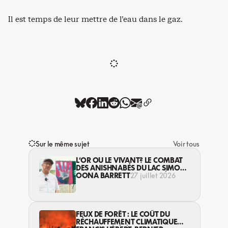
Il est temps de leur mettre de l’eau dans le gaz.
Sur le même sujet
Voir tous
L’OR OU LE VIVANT? LE COMBAT
DES ANISHNABÉS DU LAC SIMON
CONTRE L’INDUSTRIE MINIÈRE EN
OONA BARRETT
27 juillet 2026
ABITIBI
FEUX DE FORÊT : LE COÛT DU
RÉCHAUFFEMENT CLIMATIQUE