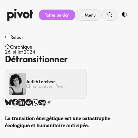
Aller
au
Faites un don
Menu
contenu
Bascule
Retour
Chronique
26 juillet 2024
Détransitionner
Judith Lefebvre
Chroniqueuse · Pivot
La transition énergétique est une catastrophe
écologique et humanitaire anticipée.