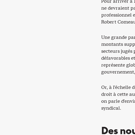
Pour arriver à
ne devraient pa
professionnel e
Robert Comeau
Une grande part
montants suppl
secteurs jugés 
défavorables et
représente glo
gouvernement, é
Or, à l’échelle
droit à cette 
on parle d’env
syndical.
Des no