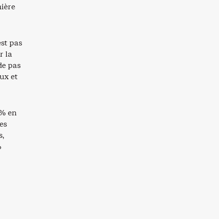
mière
est pas
r la
de pas
ux et
 % en
es
s,
%