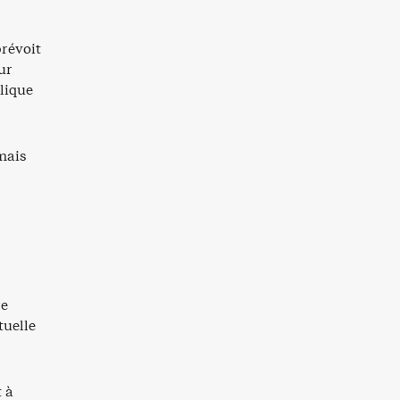
prévoit
ur
lique
mais
re
tuelle
 à