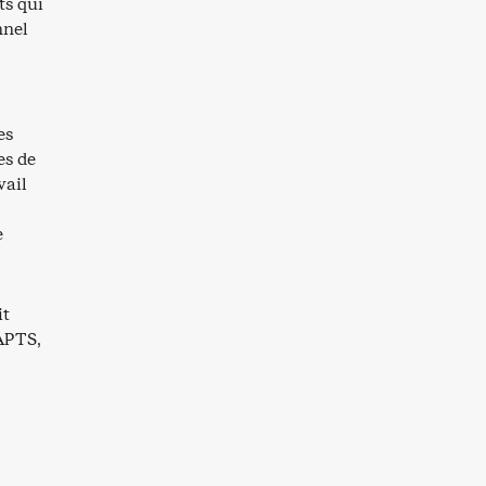
ts qui
nnel
es
es de
vail
e
it
APTS,