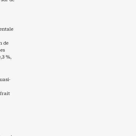
entale
n de
les
,3 %,
uasi-
frait