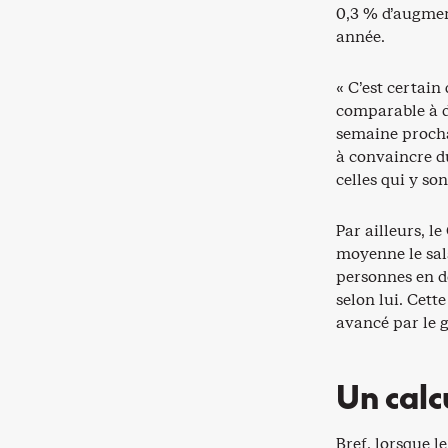
0,3 % d’augment
année.
« C’est certain
comparable à du
semaine procha
à convaincre d
celles qui y son
Par ailleurs, l
moyenne le sal
personnes en d
selon lui. Cett
avancé par le
Un calc
Bref, lorsque l