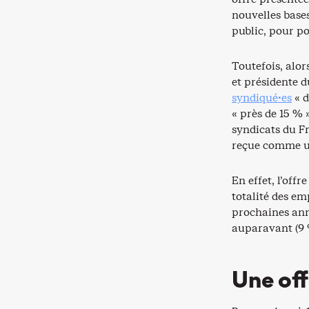
nouvelles bases
public, pour po
Toutefois, alo
et présidente d
syndiqué·es
« d
« près de 15 % 
syndicats du 
reçue comme un
En effet, l’off
totalité des em
prochaines anné
auparavant (9 
Une off