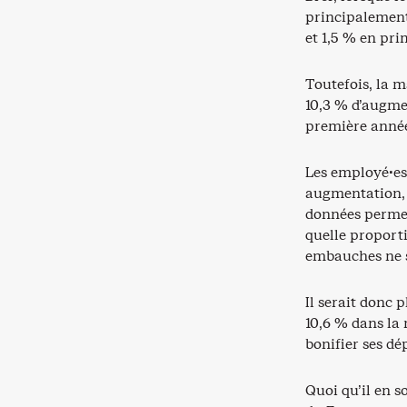
principalement 
et 1,5 % en pri
Toutefois, la m
10,3 % d’augmen
première année
Les employé·es 
augmentation, m
données permet
quelle proporti
embauches ne s
Il serait donc 
10,6 % dans la
bonifier ses d
Quoi qu’il en s