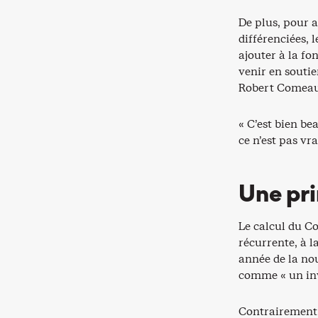
De plus, pour a
différenciées,
ajouter à la fo
venir en souti
Robert Comeau
« C’est bien b
ce n’est pas vr
Une pri
Le calcul du C
récurrente, à l
année de la no
comme « un inv
Contrairement 