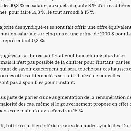
des 10,3 % en salaire, auxquels il ajoute 3 % d’offres différe
mes, pour faire 14,8 %, le tout arrondi à 15 %.
ajorité des syndiqué·es se sont fait offrir une offre équivalen
tation salariale sur cinq ans et une prime de 1000 $ pour la
 représentant 0,3 %.
jugé·es prioritaires par l’État vont toucher une plus forte
ais il n’est pas possible de la chiffrer pour l’instant, car les
tant de savoir exactement qui sera touché par ces hausses e
on des offres différenciées sera attribuée à de nouvelles
ont pas disponibles pour l’instant.
plus juste de parler d’une augmentation de la rémunération d
 majorité des cas, même si le gouvernement propose en effet 
épenses de main-d’œuvre d’environ 15 %.
oit, l’offre reste bien inférieure aux demandes syndicales. Du 