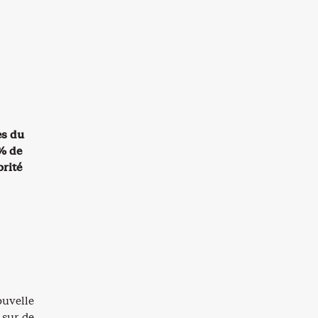
es du
% de
orité
ouvelle
 sur de