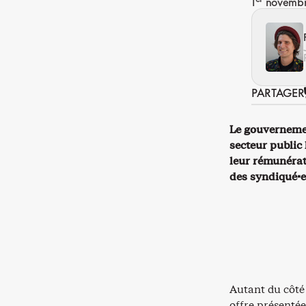
1
novembr
PARTAGER
Le gouvernement
secteur public
leur rémunérati
des syndiqué·es
Autant du côté 
offre présenté