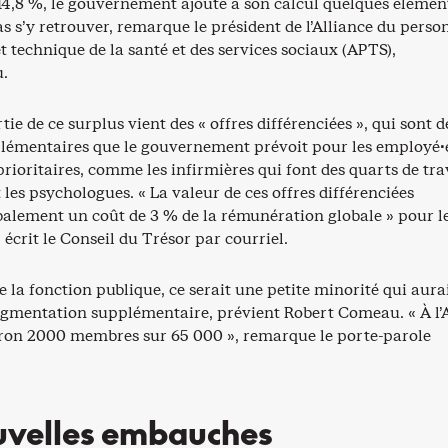
 14,8 %, le gouvernement ajoute à son calcul quelques élémen
s s’y retrouver, remarque le président de l’Alliance du perso
t technique de la santé et des services sociaux (APTS),
.
ie de ce surplus vient des « offres différenciées », qui sont d
émentaires que le gouvernement prévoit pour les employé·
prioritaires, comme les infirmières qui font des quarts de tra
 les psychologues. « La valeur de ces offres différenciées
balement un coût de 3 % de la rémunération globale » pour l
crit le Conseil du Trésor par courriel.
 de la fonction publique, ce serait une petite minorité qui aura
augmentation supplémentaire, prévient Robert Comeau. « À l’
iron 2000 membres sur 65 000 », remarque le porte-parole
uvelles embauches