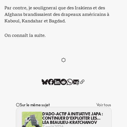
Par contre, je soulignerai que des Irakiens et des
Afghans brandissaient des drapeaux américains à
Kaboul, Kandahar et Bagdad.
On connaît la suite.
Sur le même sujet
Voir tous
D’ADO-ACTIF À INITIATIVE JAPA :
CONTINUER D’EXPLOITER LES
JEUNES… DANS LA LÉGALITÉ?
LÉA BEAULIEU-KRATCHANOV
7 août 2026