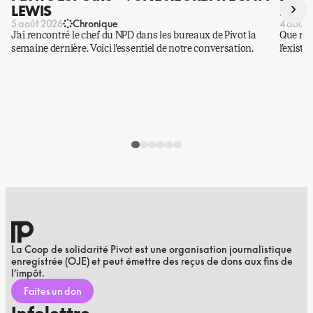
›
LEWIS
DES 
5 août 2026
Chronique
4 août 
J’ai rencontré le chef du NPD dans les bureaux de Pivot la
Que rest
semaine dernière. Voici l’essentiel de notre conversation.
l’existe
La Coop de solidarité Pivot est une organisation journalistique
enregistrée (OJE) et peut émettre des reçus de dons aux fins de
l’impôt.
Faites un don