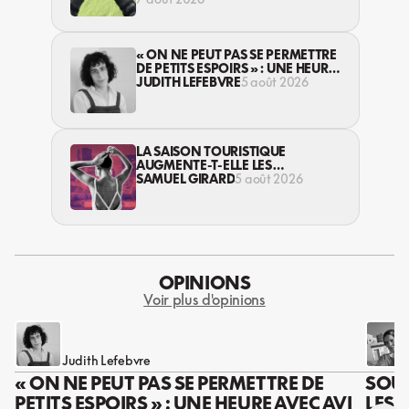
« ON NE PEUT PAS SE PERMETTRE
DE PETITS ESPOIRS » : UNE HEURE
AVEC AVI LEWIS
JUDITH LEFEBVRE
5 août 2026
LA SAISON TOURISTIQUE
AUGMENTE-T-ELLE LES
VIOLENCES CONTRE LES
SAMUEL GIRARD
5 août 2026
TRAVAILLEUSES DU SEXE?
OPINIONS
Voir plus d'opinions
Judith Lefebvre
« ON NE PEUT PAS SE PERMETTRE DE
SOUS
PETITS ESPOIRS » : UNE HEURE AVEC AVI
LES 