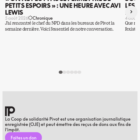
PETITS ESPOIRS » : UNE HEURE AVEC AVI
LES 
›
LEWIS
DES 
5 août 2026
Chronique
4 août 
J’ai rencontré le chef du NPD dans les bureaux de Pivot la
Que rest
semaine dernière. Voici l’essentiel de notre conversation.
l’existe
La Coop de solidarité Pivot est une organisation journalistique
enregistrée (OJE) et peut émettre des reçus de dons aux fins de
l’impôt.
Faites un don