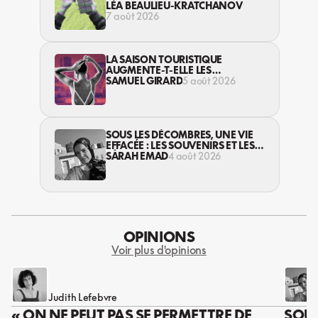
JEUNES… DANS LA LÉGALITÉ?
LÉA BEAULIEU-KRATCHANOV
7 août 2026
LA SAISON TOURISTIQUE
AUGMENTE-T-ELLE LES
VIOLENCES CONTRE LES
SAMUEL GIRARD
5 août 2026
TRAVAILLEUSES DU SEXE?
SOUS LES DÉCOMBRES, UNE VIE
EFFACÉE : LES SOUVENIRS ET LES
RÊVES PERDUS DES HABITANT·ES
SARAH EMAD
4 août 2026
DE GAZA
OPINIONS
Voir plus d'opinions
Judith Lefebvre
« ON NE PEUT PAS SE PERMETTRE DE
SOUS