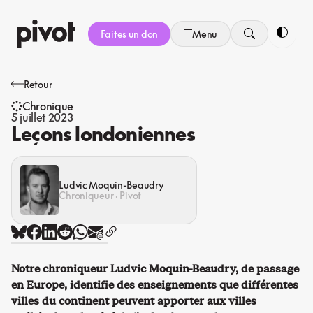
Aller
au
Faites un don
Menu
contenu
Bascule
Retour
Chronique
5 juillet 2023
Leçons londoniennes
Ludvic Moquin-Beaudry
Chroniqueur · Pivot
Notre chroniqueur Ludvic Moquin-Beaudry, de passage
en Europe, identifie des enseignements que différentes
villes du continent peuvent apporter aux villes