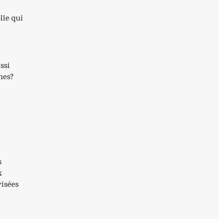
lle qui
ssi
nes?
s
x
isées