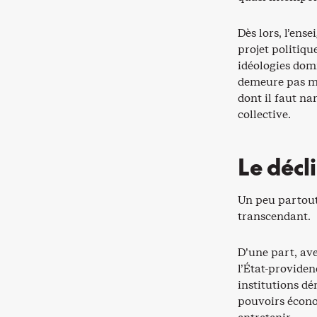
Dès lors, l’ens
projet politiqu
idéologies domi
demeure pas mo
dont il faut nar
collective.
Le décl
Un peu partout
transcendant.
D’une part, ave
l’État-providen
institutions dé
pouvoirs économ