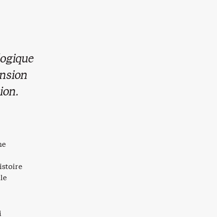
logique
ension
ion.
ne
stoire
le
i