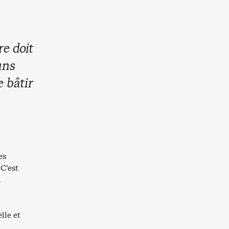
re doit
uns
e bâtir
es
C’est
n
lle et