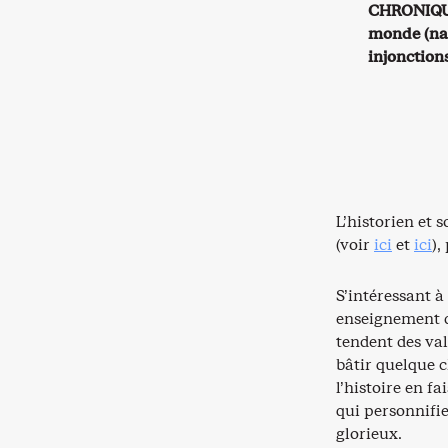
CHRONIQUE 
monde (nat
injonction
L’historien et
(voir
ici
et
ici
),
S’intéressant à
enseignement d
tendent des val
bâtir quelque 
l’histoire en f
qui personnifi
glorieux.