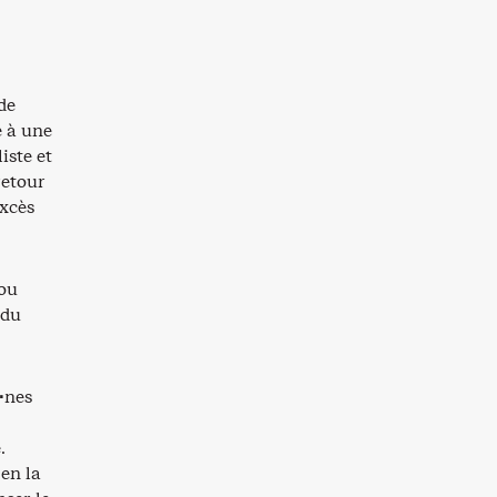
de
e à une
iste et
retour
excès
 ou
 du
n·nes
.
en la