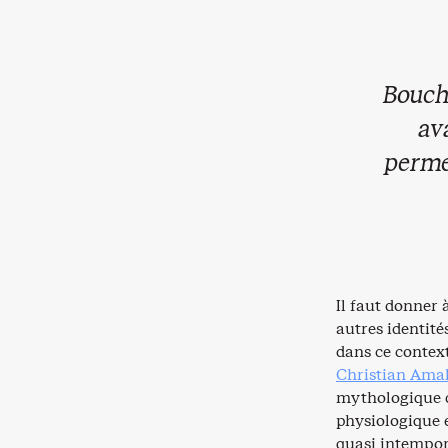
Boucha
av
permet
Il faut donner 
autres identité
dans ce context
Christian Amal
mythologique d
physiologique e
quasi intempore