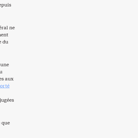
epuis
éral ne
ment
e du
 une
du
es aux
orté
 jugées
e que