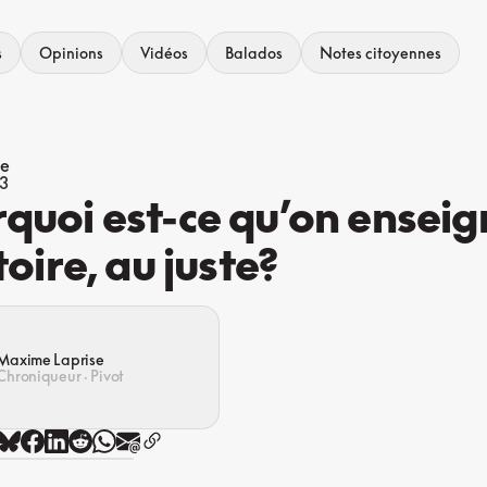
s
Opinions
Vidéos
Balados
Notes citoyennes
ue
3
quoi est-ce qu’on enseig
toire, au juste?
Maxime Laprise
Chroniqueur · Pivot