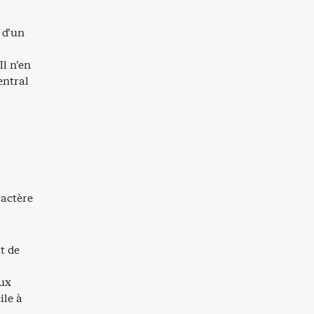
 d’un
Il n’en
entral
ractère
t de
aux
ile à