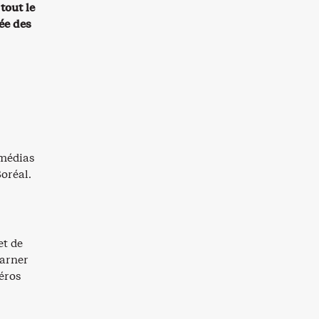
tout le
ée des
 médias
oréal.
et de
carner
éros