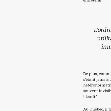
entretenir.
L’ordr
utili
imm
De plus, comme
s’étant jamais 
hétéronormatif
souvent invisib
identité.
Au Québec, il 