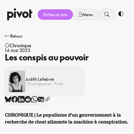
Aller
au
Faites un don
Menu
contenu
Bascule
Retour
Chronique
14 mai 2023
Les conspis au pouvoir
Judith Lefebvre
Chroniqueuse · Pivot
CHRONIQUE | Le populisme d’un gouvernement à la
recherche de clout alimente la machine à conspiration.