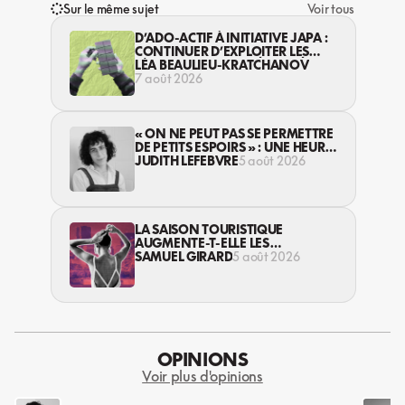
Sur le même sujet
Voir tous
D’ADO-ACTIF À INITIATIVE JAPA :
CONTINUER D’EXPLOITER LES
JEUNES… DANS LA LÉGALITÉ?
LÉA BEAULIEU-KRATCHANOV
7 août 2026
« ON NE PEUT PAS SE PERMETTRE
DE PETITS ESPOIRS » : UNE HEURE
AVEC AVI LEWIS
JUDITH LEFEBVRE
5 août 2026
LA SAISON TOURISTIQUE
AUGMENTE-T-ELLE LES
VIOLENCES CONTRE LES
SAMUEL GIRARD
5 août 2026
TRAVAILLEUSES DU SEXE?
OPINIONS
Voir plus d'opinions