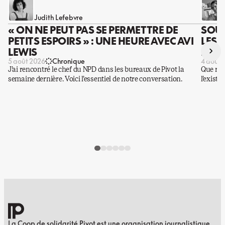
Judith Lefebvre
« ON NE PEUT PAS SE PERMETTRE DE
SOUS
PETITS ESPOIRS » : UNE HEURE AVEC AVI
LES 
›
LEWIS
DES 
5 août 2026
Chronique
4 août 
J’ai rencontré le chef du NPD dans les bureaux de Pivot la
Que rest
semaine dernière. Voici l’essentiel de notre conversation.
l’existe
La Coop de solidarité Pivot est une organisation journalistique