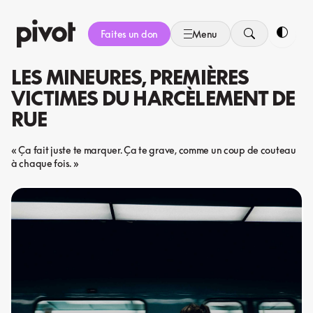
Aller
au
Faites un don
Menu
contenu
Bascule
LES MINEURES, PREMIÈRES
VICTIMES DU HARCÈLEMENT DE
RUE
« Ça fait juste te marquer. Ça te grave, comme un coup de couteau
à chaque fois. »