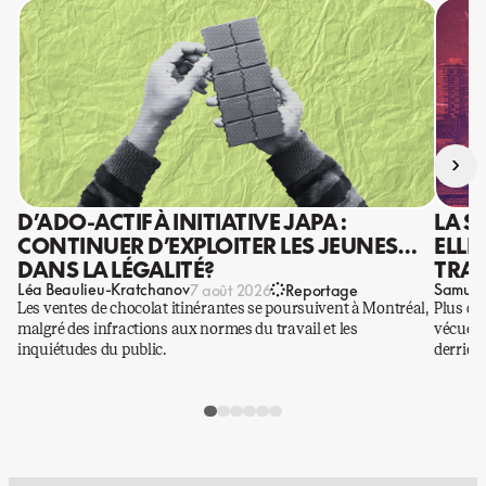
›
D’ADO-ACTIF À INITIATIVE JAPA :
LA S
CONTINUER D’EXPLOITER LES JEUNES…
ELLE
DANS LA LÉGALITÉ?
TRAV
Léa Beaulieu-Kratchanov
Samuel
7 août 2026
Reportage
Les ventes de chocolat itinérantes se poursuivent à Montréal,
Plus qu
malgré des infractions aux normes du travail et les
vécues p
inquiétudes du public.
derrière