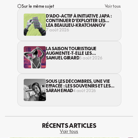
Sur le même sujet
Voir tous
D’ADO-ACTIF À INITIATIVE JAPA :
CONTINUER D’EXPLOITER LES
JEUNES… DANS LA LÉGALITÉ?
LÉA BEAULIEU-KRATCHANOV
7 août 2026
LA SAISON TOURISTIQUE
AUGMENTE-T-ELLE LES
VIOLENCES CONTRE LES
SAMUEL GIRARD
5 août 2026
TRAVAILLEUSES DU SEXE?
SOUS LES DÉCOMBRES, UNE VIE
EFFACÉE : LES SOUVENIRS ET LES
RÊVES PERDUS DES HABITANT·ES
SARAH EMAD
4 août 2026
DE GAZA
RÉCENTS ARTICLES
Voir tous