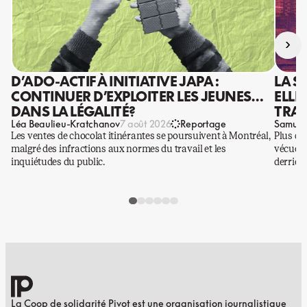
›
D’ADO-ACTIF À INITIATIVE JAPA :
LA S
CONTINUER D’EXPLOITER LES JEUNES…
ELLE
DANS LA LÉGALITÉ?
TRAV
Léa Beaulieu-Kratchanov
Samuel
7 août 2026
Reportage
Les ventes de chocolat itinérantes se poursuivent à Montréal,
Plus qu
malgré des infractions aux normes du travail et les
vécues p
inquiétudes du public.
derrière
La Coop de solidarité Pivot est une organisation journalistique