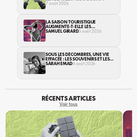
7 août 2026
LA SAISON TOURISTIQUE
AUGMENTE-T-ELLE LES
VIOLENCES CONTRE LES
SAMUEL GIRARD
5 août 2026
TRAVAILLEUSES DU SEXE?
SOUS LES DÉCOMBRES, UNE VIE
EFFACÉE : LES SOUVENIRS ET LES
RÊVES PERDUS DES HABITANT·ES
SARAH EMAD
4 août 2026
DE GAZA
RÉCENTS ARTICLES
Voir tous