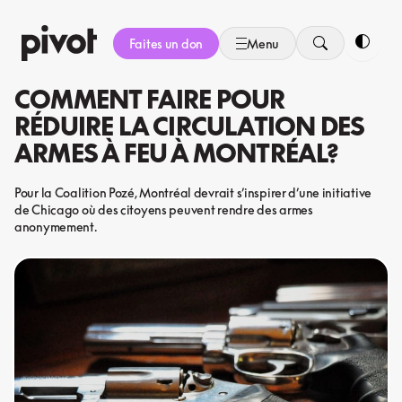
Aller
au
Faites un don
Menu
contenu
Bascule
COMMENT FAIRE POUR
RÉDUIRE LA CIRCULATION DES
ARMES À FEU À MONTRÉAL?
Pour la Coalition Pozé, Montréal devrait s’inspirer d’une initiative
de Chicago où des citoyens peuvent rendre des armes
anonymement.