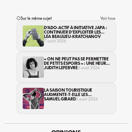
Sur le même sujet
Voir tous
D’ADO-ACTIF À INITIATIVE JAPA :
CONTINUER D’EXPLOITER LES
JEUNES… DANS LA LÉGALITÉ?
LÉA BEAULIEU-KRATCHANOV
7 août 2026
« ON NE PEUT PAS SE PERMETTRE
DE PETITS ESPOIRS » : UNE HEURE
AVEC AVI LEWIS
JUDITH LEFEBVRE
5 août 2026
LA SAISON TOURISTIQUE
AUGMENTE-T-ELLE LES
VIOLENCES CONTRE LES
SAMUEL GIRARD
5 août 2026
TRAVAILLEUSES DU SEXE?