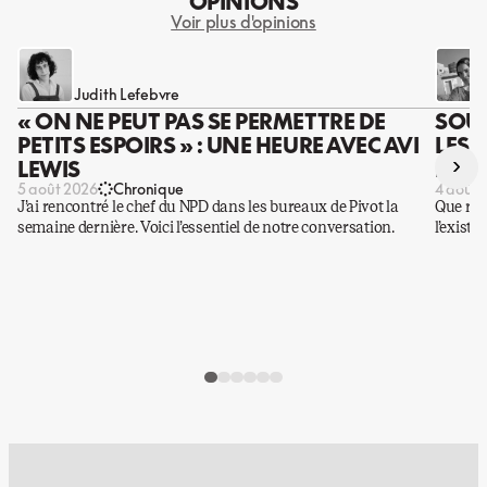
OPINIONS
Voir plus d'opinions
Judith Lefebvre
« ON NE PEUT PAS SE PERMETTRE DE
SOUS
PETITS ESPOIRS » : UNE HEURE AVEC AVI
LES 
›
LEWIS
DES 
5 août 2026
Chronique
4 août 
J’ai rencontré le chef du NPD dans les bureaux de Pivot la
Que rest
semaine dernière. Voici l’essentiel de notre conversation.
l’existe