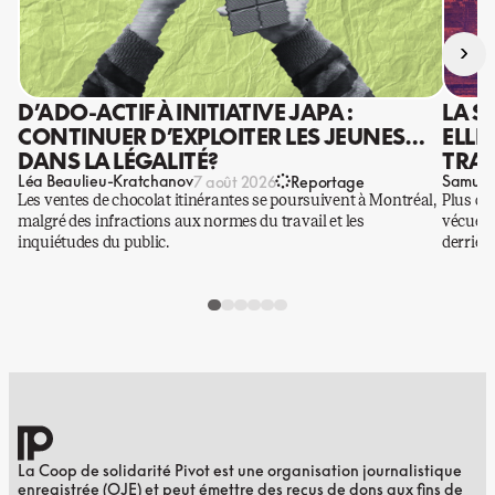
›
D’ADO-ACTIF À INITIATIVE JAPA :
LA S
CONTINUER D’EXPLOITER LES JEUNES…
ELLE
DANS LA LÉGALITÉ?
TRAV
Léa Beaulieu-Kratchanov
Samuel
7 août 2026
Reportage
Les ventes de chocolat itinérantes se poursuivent à Montréal,
Plus qu
malgré des infractions aux normes du travail et les
vécues p
inquiétudes du public.
derrière
La Coop de solidarité Pivot est une organisation journalistique
enregistrée (OJE) et peut émettre des reçus de dons aux fins de