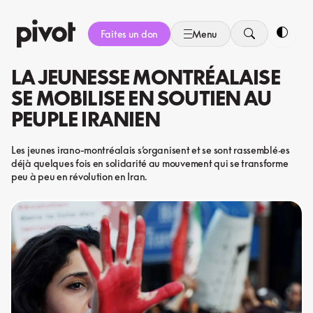
Aller
au
Faites un don
Menu
contenu
Bascule
LA JEUNESSE MONTRÉALAISE
SE MOBILISE EN SOUTIEN AU
PEUPLE IRANIEN
Les jeunes irano-montréalais s’organisent et se sont rassemblé·es
déjà quelques fois en solidarité au mouvement qui se transforme
peu à peu en révolution en Iran.