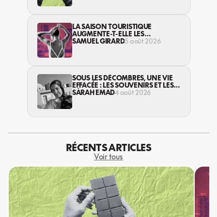
LA SAISON TOURISTIQUE
AUGMENTE-T-ELLE LES
VIOLENCES CONTRE LES
SAMUEL GIRARD
5 août 2026
TRAVAILLEUSES DU SEXE?
SOUS LES DÉCOMBRES, UNE VIE
EFFACÉE : LES SOUVENIRS ET LES
RÊVES PERDUS DES HABITANT·ES
SARAH EMAD
4 août 2026
DE GAZA
RÉCENTS ARTICLES
Voir tous