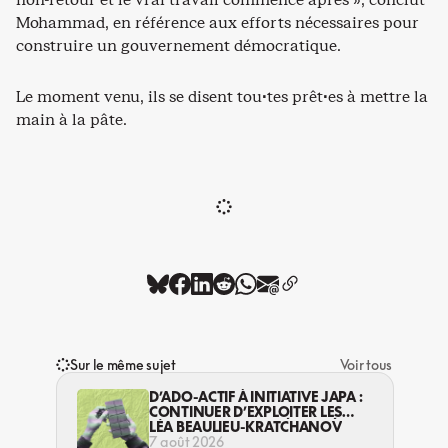
Mohammad, en référence aux efforts nécessaires pour
construire un gouvernement démocratique.
Le moment venu, ils se disent tou·tes prêt·es à mettre la
main à la pâte.
Sur le même sujet
Voir tous
D’ADO-ACTIF À INITIATIVE JAPA :
CONTINUER D’EXPLOITER LES
JEUNES… DANS LA LÉGALITÉ?
LÉA BEAULIEU-KRATCHANOV
7 août 2026