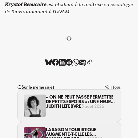
Krystof Beaucaire
est étudiant à la maîtrise en sociologie
de l’environnement à l’UQAM.
Sur le même sujet
Voir tous
« ON NE PEUT PAS SE PERMETTRE
DE PETITS ESPOIRS » : UNE HEURE
AVEC AVI LEWIS
JUDITH LEFEBVRE
5 août 2026
LA SAISON TOURISTIQUE
AUGMENTE-T-ELLE LES