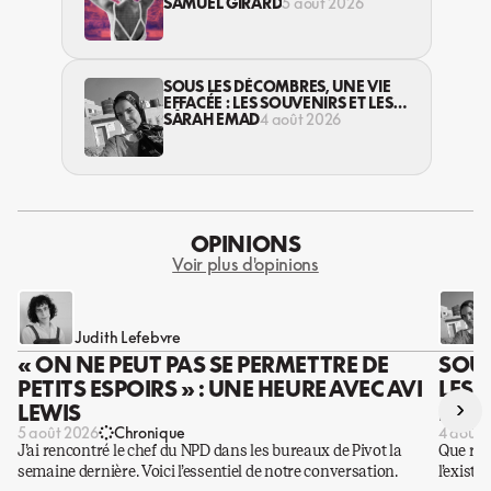
VIOLENCES CONTRE LES
SAMUEL GIRARD
5 août 2026
TRAVAILLEUSES DU SEXE?
SOUS LES DÉCOMBRES, UNE VIE
EFFACÉE : LES SOUVENIRS ET LES
RÊVES PERDUS DES HABITANT·ES
SARAH EMAD
4 août 2026
DE GAZA
OPINIONS
Voir plus d'opinions
Judith Lefebvre
« ON NE PEUT PAS SE PERMETTRE DE
SOUS
PETITS ESPOIRS » : UNE HEURE AVEC AVI
LES 
›
LEWIS
DES 
5 août 2026
Chronique
4 août 
J’ai rencontré le chef du NPD dans les bureaux de Pivot la
Que rest
semaine dernière. Voici l’essentiel de notre conversation.
l’existe