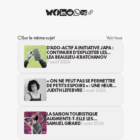
Sur le même sujet
Voir tous
D’ADO-ACTIF À INITIATIVE JAPA :
CONTINUER D’EXPLOITER LES
JEUNES… DANS LA LÉGALITÉ?
LÉA BEAULIEU-KRATCHANOV
7 août 2026
« ON NE PEUT PAS SE PERMETTRE
DE PETITS ESPOIRS » : UNE HEURE
AVEC AVI LEWIS
JUDITH LEFEBVRE
5 août 2026
LA SAISON TOURISTIQUE
AUGMENTE-T-ELLE LES
VIOLENCES CONTRE LES
SAMUEL GIRARD
5 août 2026
TRAVAILLEUSES DU SEXE?