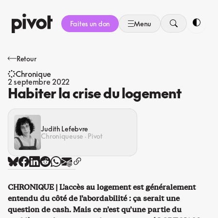
Aller
au
Faites un don
Menu
contenu
Bascule
Retour
Chronique
2 septembre 2022
Habiter la crise du logement
Judith Lefebvre
Chroniqueuse · Pivot
CHRONIQUE | L’accès au logement est généralement
entendu du côté de l’abordabilité : ça serait une
question de cash. Mais ce n’est qu’une partie du