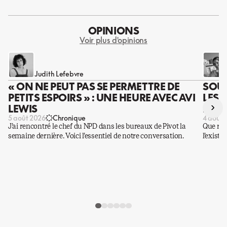
OPINIONS
Voir plus d'opinions
Judith Lefebvre
« ON NE PEUT PAS SE PERMETTRE DE
SOUS
PETITS ESPOIRS » : UNE HEURE AVEC AVI
LES 
›
LEWIS
DES 
5 août 2026
Chronique
4 août 
J’ai rencontré le chef du NPD dans les bureaux de Pivot la
Que rest
semaine dernière. Voici l’essentiel de notre conversation.
l’existe