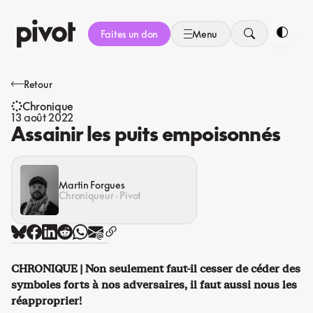
Aller
au
Faites un don
Menu
contenu
Bascule
Retour
Chronique
13 août 2022
Assainir les puits empoisonnés
Martin Forgues
Chroniqueur · Pivot
CHRONIQUE | Non seulement faut-il cesser de céder des
symboles forts à nos adversaires, il faut aussi nous les
réapproprier!