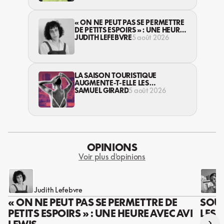
« ON NE PEUT PAS SE PERMETTRE
DE PETITS ESPOIRS » : UNE HEURE
AVEC AVI LEWIS
JUDITH LEFEBVRE
5 août 2026
LA SAISON TOURISTIQUE
AUGMENTE-T-ELLE LES
VIOLENCES CONTRE LES
SAMUEL GIRARD
5 août 2026
TRAVAILLEUSES DU SEXE?
OPINIONS
Voir plus d'opinions
Judith Lefebvre
« ON NE PEUT PAS SE PERMETTRE DE
SOUS
PETITS ESPOIRS » : UNE HEURE AVEC AVI
LES 
›