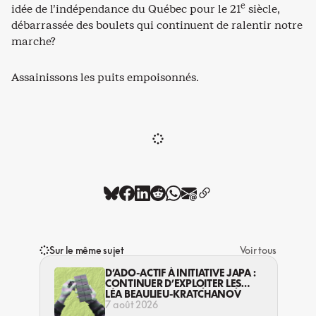
e
idée de l’indépendance du Québec pour le 21
siècle,
débarrassée des boulets qui continuent de ralentir notre
marche?
Assainissons les puits empoisonnés.
Sur le même sujet
Voir tous
D’ADO-ACTIF À INITIATIVE JAPA :
CONTINUER D’EXPLOITER LES
JEUNES… DANS LA LÉGALITÉ?
LÉA BEAULIEU-KRATCHANOV
7 août 2026