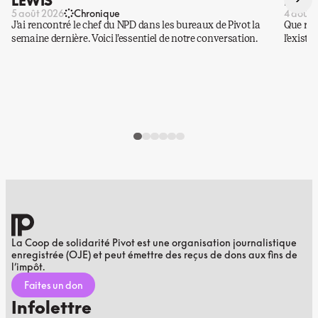
LEWIS
DES 
5 août 2026
Chronique
4 août 
J’ai rencontré le chef du NPD dans les bureaux de Pivot la
Que rest
semaine dernière. Voici l’essentiel de notre conversation.
l’existe
La Coop de solidarité Pivot est une organisation journalistique
enregistrée (OJE) et peut émettre des reçus de dons aux fins de
l’impôt.
Faites un don
Infolettre