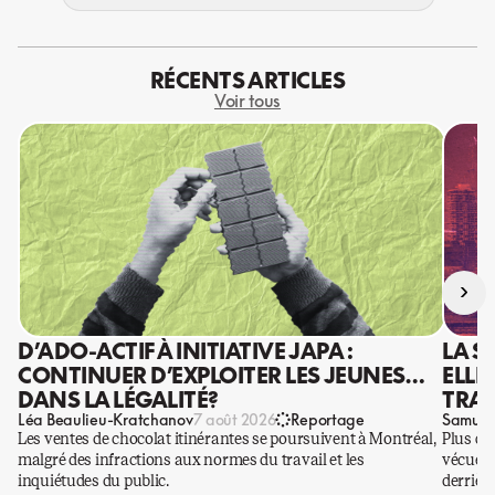
RÉCENTS ARTICLES
Voir tous
›
D’ADO-ACTIF À INITIATIVE JAPA :
LA S
CONTINUER D’EXPLOITER LES JEUNES…
ELLE
DANS LA LÉGALITÉ?
TRAV
Léa Beaulieu-Kratchanov
Samuel
7 août 2026
Reportage
Les ventes de chocolat itinérantes se poursuivent à Montréal,
Plus qu
malgré des infractions aux normes du travail et les
vécues p
inquiétudes du public.
derrière