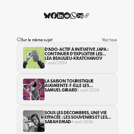
Sur le même sujet
Voir tous
D’ADO-ACTIF À INITIATIVE JAPA :
CONTINUER D’EXPLOITER LES
JEUNES… DANS LA LÉGALITÉ?
LÉA BEAULIEU-KRATCHANOV
7 août 2026
LA SAISON TOURISTIQUE
AUGMENTE-T-ELLE LES
VIOLENCES CONTRE LES
SAMUEL GIRARD
5 août 2026
TRAVAILLEUSES DU SEXE?
SOUS LES DÉCOMBRES, UNE VIE
EFFACÉE : LES SOUVENIRS ET LES
RÊVES PERDUS DES HABITANT·ES
SARAH EMAD
4 août 2026
DE GAZA