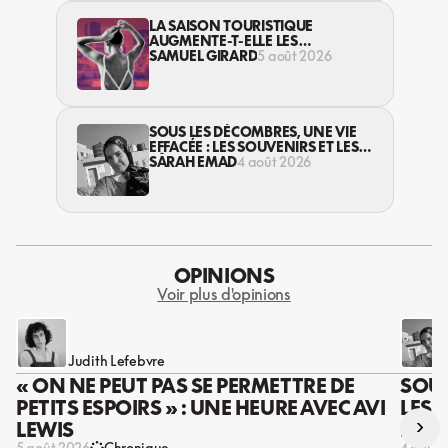
LA SAISON TOURISTIQUE
AUGMENTE-T-ELLE LES
VIOLENCES CONTRE LES
SAMUEL GIRARD
5 août 2026
TRAVAILLEUSES DU SEXE?
SOUS LES DÉCOMBRES, UNE VIE
EFFACÉE : LES SOUVENIRS ET LES
RÊVES PERDUS DES HABITANT·ES
SARAH EMAD
4 août 2026
DE GAZA
OPINIONS
Voir plus d'opinions
Judith Lefebvre
« ON NE PEUT PAS SE PERMETTRE DE
SOUS
PETITS ESPOIRS » : UNE HEURE AVEC AVI
LES 
›
LEWIS
DES 
5 août 2026
Chronique
4 août 