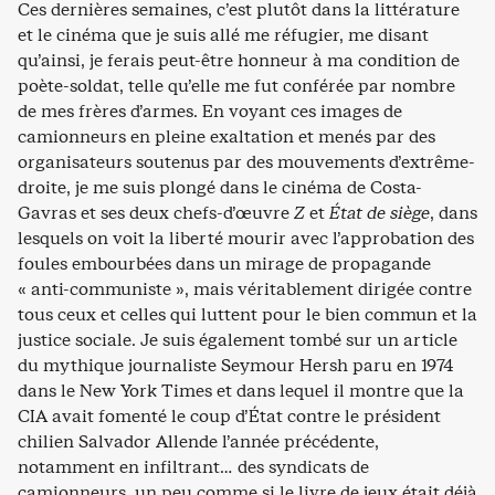
Ces dernières semaines, c’est plutôt dans la littérature
et le cinéma que je suis allé me réfugier, me disant
qu’ainsi, je ferais peut-être honneur à ma condition de
poète-soldat, telle qu’elle me fut conférée par nombre
de mes frères d’armes. En voyant ces images de
camionneurs en pleine exaltation et menés par des
organisateurs soutenus par des mouvements d’extrême-
droite, je me suis plongé dans le cinéma de Costa-
Gavras et ses deux chefs-d’œuvre
Z
et
État de siège
, dans
lesquels on voit la liberté mourir avec l’approbation des
foules embourbées dans un mirage de propagande
« anti-communiste », mais véritablement dirigée contre
tous ceux et celles qui luttent pour le bien commun et la
justice sociale. Je suis également tombé sur un article
du mythique journaliste Seymour Hersh paru en 1974
dans le New York Times et dans lequel il montre que la
CIA avait fomenté le coup d’État contre le président
chilien Salvador Allende l’année précédente,
notamment en infiltrant… des syndicats de
camionneurs, un peu comme si le livre de jeux était déjà