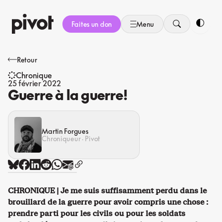
Aller
au
Faites un don
Menu
contenu
Bascule
Retour
Chronique
25 février 2022
Guerre à la guerre!
Martin Forgues
Chroniqueur · Pivot
CHRONIQUE | Je me suis suffisamment perdu dans le
brouillard de la guerre pour avoir compris une chose :
prendre parti pour les civils ou pour les soldats