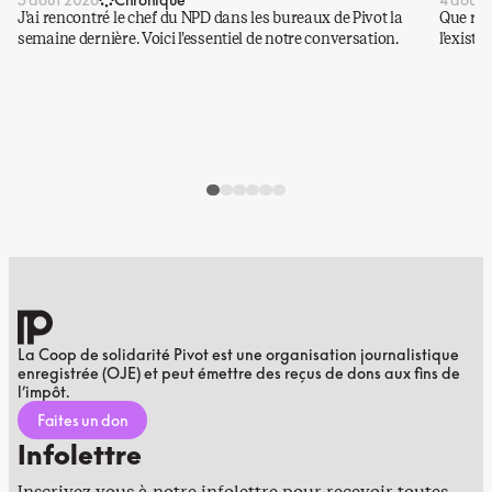
J’ai rencontré le chef du NPD dans les bureaux de Pivot la
Que rest
semaine dernière. Voici l’essentiel de notre conversation.
l’existe
La Coop de solidarité Pivot est une organisation journalistique
enregistrée (OJE) et peut émettre des reçus de dons aux fins de
l’impôt.
Faites un don
Infolettre
Inscrivez-vous à notre infolettre pour recevoir toutes