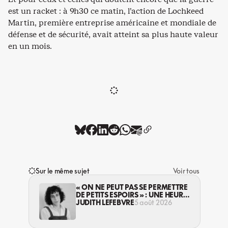
est un racket : à 9h30 ce matin, l’action de Lochkeed
Martin, première entreprise américaine et mondiale de
défense et de sécurité, avait atteint sa plus haute valeur
en un mois.
Sur le même sujet
Voir tous
« ON NE PEUT PAS SE PERMETTRE
DE PETITS ESPOIRS » : UNE HEURE
AVEC AVI LEWIS
JUDITH LEFEBVRE
5 août 2026