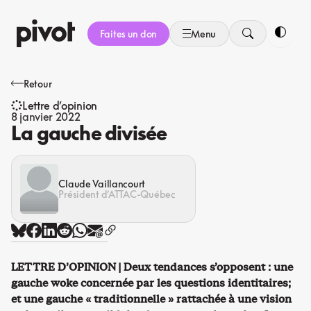
Aller
au
Faites un don
Menu
contenu
Bascule
Retour
Lettre d’opinion
8 janvier 2022
La gauche divisée
Claude Vaillancourt
Président d’ATTAC-Québec
LETTRE D’OPINION | Deux tendances s’opposent : une
gauche woke concernée par les questions identitaires;
et une gauche « traditionnelle » rattachée à une vision