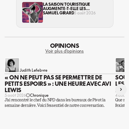
LA SAISON TOURISTIQUE
AUGMENTE-T-ELLE LES
VIOLENCES CONTRE LES
SAMUEL GIRARD
5 août 2026
TRAVAILLEUSES DU SEXE?
OPINIONS
Voir plus d'opinions
Judith Lefebvre
« ON NE PEUT PAS SE PERMETTRE DE
SOUS
PETITS ESPOIRS » : UNE HEURE AVEC AVI
LES 
›
LEWIS
DES 
5 août 2026
Chronique
4 août 
J’ai rencontré le chef du NPD dans les bureaux de Pivot la
Que rest
semaine dernière. Voici l’essentiel de notre conversation.
l’existe