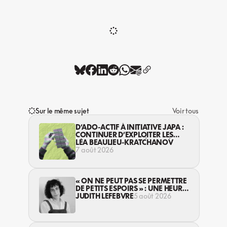
Sur le même sujet
Voir tous
D’ADO-ACTIF À INITIATIVE JAPA :
CONTINUER D’EXPLOITER LES
JEUNES… DANS LA LÉGALITÉ?
LÉA BEAULIEU-KRATCHANOV
7 août 2026
« ON NE PEUT PAS SE PERMETTRE
DE PETITS ESPOIRS » : UNE HEURE
AVEC AVI LEWIS
JUDITH LEFEBVRE
5 août 2026