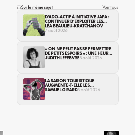
Sur le même sujet
Voir tous
D’ADO-ACTIF À INITIATIVE JAPA :
CONTINUER D’EXPLOITER LES
JEUNES… DANS LA LÉGALITÉ?
LÉA BEAULIEU-KRATCHANOV
7 août 2026
« ON NE PEUT PAS SE PERMETTRE
DE PETITS ESPOIRS » : UNE HEURE
AVEC AVI LEWIS
JUDITH LEFEBVRE
5 août 2026
LA SAISON TOURISTIQUE
AUGMENTE-T-ELLE LES
VIOLENCES CONTRE LES
SAMUEL GIRARD
5 août 2026
TRAVAILLEUSES DU SEXE?