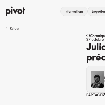
Aller
au
Informations
Enquête
contenu
Retour
Chroniq
27 octobre
Juli
pré
PARTAGER