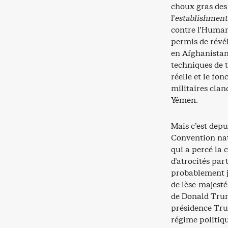
choux gras des 
l’
establishment
contre l’Human
permis de révé
en Afghanistan
techniques de 
réelle et le fo
militaires clan
Yémen.
Mais c’est depu
Convention nat
qui a percé la 
d’atrocités par
probablement ja
de lèse-majesté
de Donald Trum
présidence Tr
régime politiq