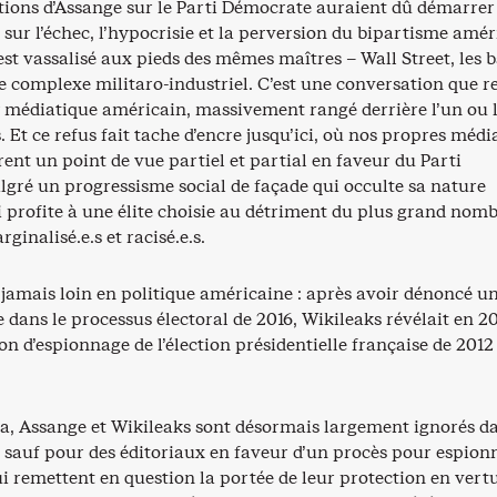
ations d’Assange sur le Parti Démocrate auraient dû démarrer
 sur l’échec, l’hypocrisie et la perversion du bipartisme amér
s’est vassalisé aux pieds des mêmes maîtres – Wall Street, les 
 le complexe militaro-industriel. C’est une conversation que r
médiatique américain, massivement rangé derrière l’un ou l
. Et ce refus fait tache d’encre jusqu’ici, où nos propres médi
rent un point de vue partiel et partial en faveur du Parti
gré un progressisme social de façade qui occulte sa nature
 profite à une élite choisie au détriment du plus grand nomb
ginalisé.e.s et racisé.e.s.
st jamais loin en politique américaine : après avoir dénoncé u
 dans le processus électoral de 2016, Wikileaks révélait en 2
n d’espionnage de l’élection présidentielle française de 2012
ia, Assange et Wikileaks sont désormais largement ignorés da
 sauf pour des éditoriaux en faveur d’un procès pour espion
i remettent en question la portée de leur protection en vert