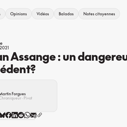
s
Opinions
Vidéos
Balados
Notes citoyennes
ue
 2021
an Assange : un dangere
cédent?
Martin Forgues
Chroniqueur · Pivot