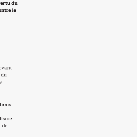
vertu du
ntre le
devant
r du
s
tions
alisme
t de