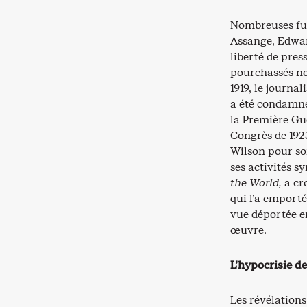
Nombreuses fur
Assange, Edwar
liberté de pres
pourchassés nom
1919, le journa
a été condamné
la Première Gue
Congrès de 1923
Wilson pour so
ses activités s
the World,
a cr
qui l’a emport
vue déportée e
œuvre.
L’hypocrisie d
Les révélations