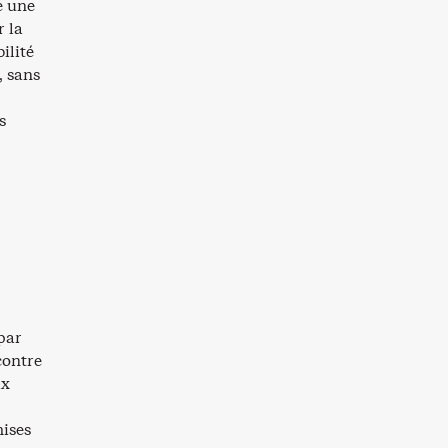
e une
 la
ilité
, sans
s
par
contre
ix
mises