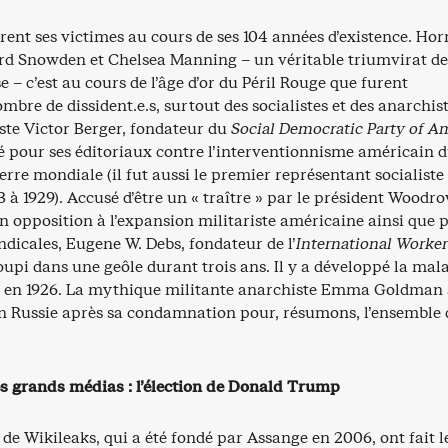
ent ses victimes au cours de ses 104 années d’existence. Hor
d Snowden et Chelsea Manning – un véritable triumvirat de
se – c’est au cours de l’âge d’or du Péril Rouge que furent
bre de dissident.e.s, surtout des socialistes et des anarchis
liste Victor Berger, fondateur du
Social Democratic Party of A
 pour ses éditoriaux contre l’interventionnisme américain 
rre mondiale (il fut aussi le premier représentant socialiste
 à 1929). Accusé d’être un « traître » par le président Woodr
n opposition à l’expansion militariste américaine ainsi que 
yndicales, Eugene W. Debs, fondateur de l’
International Worker
oupi dans une geôle durant trois ans. Il y a développé la mal
é en 1926. La mythique militante anarchiste Emma Goldman s
n Russie après sa condamnation pour, résumons, l’ensemble 
es grands médias : l’élection de Donald Trump
 de Wikileaks, qui a été fondé par Assange en 2006, ont fait l