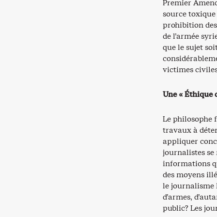
Premier Amend
source toxique
prohibition des
de l’armée syr
que le sujet so
considérablemen
victimes civile
Une « Éthique d
Le philosophe 
travaux à déter
appliquer conc
journalistes se
informations q
des moyens illé
le journalisme 
d’armes, d’auta
public? Les jou