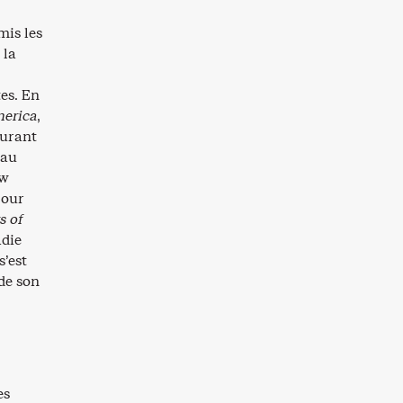
mis les
 la
tes. En
merica
,
durant
 au
ow
pour
s of
adie
’est
de son
es