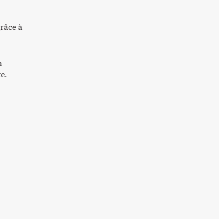
grâce à
n
te.