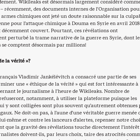
ement. Wikileaks est désormais largement considéré comm
 – récemment, des documents internes de l’Organisation pour
 armes chimiques ont jeté un doute raisonnable sur la culpab
ienne pour l’attaque chimique à Douma en Syrie en avril 2018
it décemment couvert. Pourtant, ces révélations ont
t perturbé la trame narrative de la guerre en Syrie, dont le
s se comptent désormais par millions!
e la vérité »?
français Vladimir Jankélévitch a consacré une partie de ses
miner une « éthique de la vérité » qui est fort intéressante à
ernant le journalisme à l’heure de Wikileaks. Nombre de
 refuseront, notamment, à utiliser la plateforme puisque les
ui y sont colligées sont plus souvent qu’autrement obtenues 
gaux. Ne doit-on pas, à l’aune d’une véritable guerre menée 
lui-même et contre les lanceurs d’alertes, repenser notre cho
nt que la gravité des révélations touche directement l’intérêt
rnalistes doivent-ils, par leurs choix, taire des atrocités com