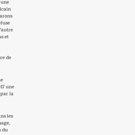
 une
icain
barons
efuse
’autre
as et
re de
ne
017 une
 par la
ns les
nage,
u du