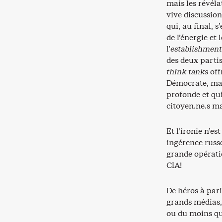
mais les révél
vive discussion
qui, au final, 
de l’énergie et
l’
establishment
des deux partis
think tanks
off
Démocrate, mal
profonde et qui
citoyen.ne.s mar
Et l’ironie n’e
ingérence russe
grande opératio
CIA!
De héros à par
grands médias,
ou du moins qu