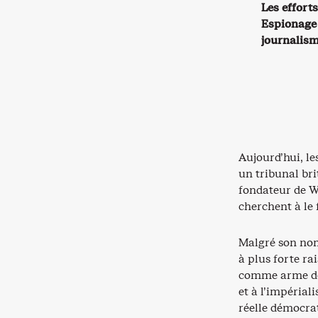
Les effort
Espionage 
journalism
Aujourd’hui, l
un tribunal bri
fondateur de Wi
cherchent à le
Malgré son nom 
à plus forte ra
comme arme de 
et à l’impérial
réelle démocra