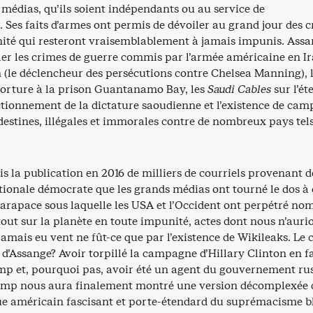
médias, qu’ils soient indépendants ou au service de
. Ses faits d’armes ont permis de dévoiler au grand jour des 
ité qui resteront vraisemblablement à jamais impunis. Assa
ler les crimes de guerre commis par l’armée américaine en Ir
 (le déclencheur des persécutions contre Chelsea Manning), 
torture à la prison Guantanamo Bay, les
Saudi Cables
sur l’é
nctionnement de la dictature saoudienne et l’existence de ca
destines, illégales et immorales contre de nombreux pays tels
is la publication en 2016 de milliers de courriels provenant d
ionale démocrate que les grands médias ont tourné le dos à 
carapace sous laquelle les USA et l’Occident ont perpétré no
tout sur la planète en toute impunité, actes dont nous n’auri
mais eu vent ne fût-ce que par l’existence de Wikileaks. Le 
 d’Assange? Avoir torpillé la campagne d’Hillary Clinton en 
p et, pourquoi pas, avoir été un agent du gouvernement rus
ump nous aura finalement montré une version décomplexée 
ue américain fascisant et porte-étendard du suprémacisme b