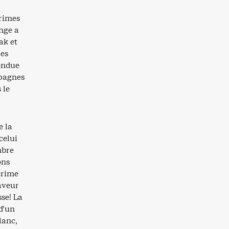
crimes
nge a
ak et
les
tendue
mpagnes
 le
e la
celui
mbre
ons
crime
faveur
se! La
d’un
lanc,