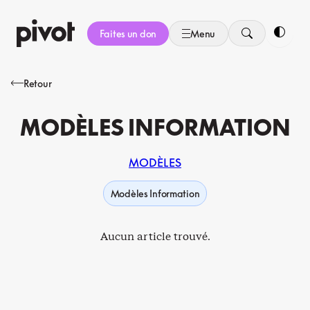
Aller
au
Faites un don
Menu
contenu
Bascule
Retour
MODÈLES INFORMATION
MODÈLES
Modèles Information
Aucun article trouvé.