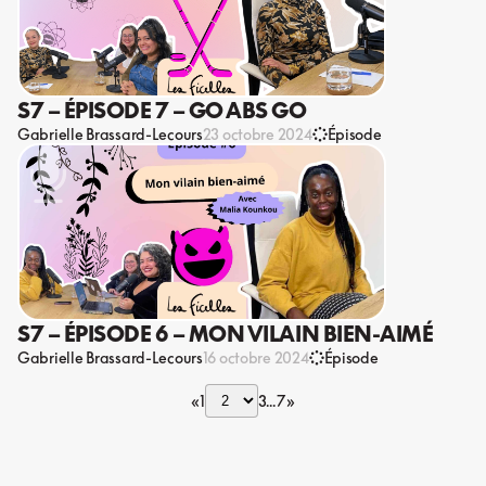
S7 – ÉPISODE 7 – GO ABS GO
Gabrielle Brassard-Lecours
23 octobre 2024
Épisode
S7 – ÉPISODE 6 – MON VILAIN BIEN-AIMÉ
Gabrielle Brassard-Lecours
16 octobre 2024
Épisode
«
1
3
7
»