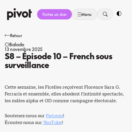
Aller
au
Faites un don
Menu
contenu
Bascule
Retour
Balado
13 novembre 2025
S8 – Épisode 10 – French sous
surveillance
Cette semaine, les Ficelles reçoivent Florence Sara G.
Ferraris et ensemble, elles abodent l’intimité spectacle,
les mâles alpha et OD comme campagne électorale.
Soutenez-nous sur
Patreon
!
Écoutez-nous sur
YouTube
!