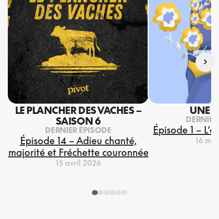
›
LE PLANCHER DES VACHES –
UNE S
DERNIER
SAISON 6
Épisode 1 – L’e
DERNIER ÉPISODE
Épisode 14 – Adieu chanté,
16 mar
majorité et Fréchette couronnée
15 avril 2026