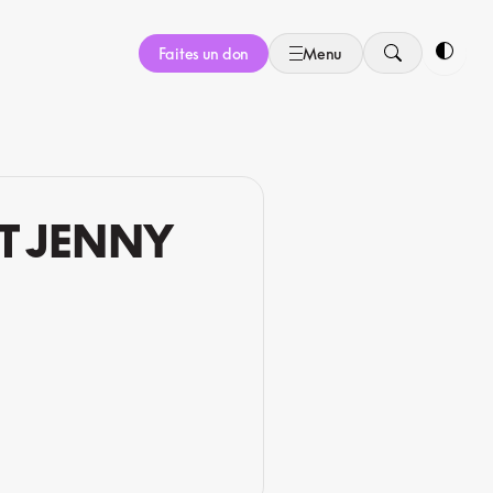
Faites un don
Menu
Bascule
T JENNY