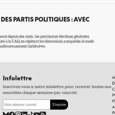
DES PARTIS POLITIQUES : AVEC
nt depuis des mois : les prochaines élections générales
e à la CAQ, en répétant les distorsions auxquelles le mode
 malheureusement habitué·es.
Infolettre
M
É
Inscrivez-vous à notre infolettre pour recevoir toutes nos
C
nouvelles chaque semaine par courriel.
P
F
A
P