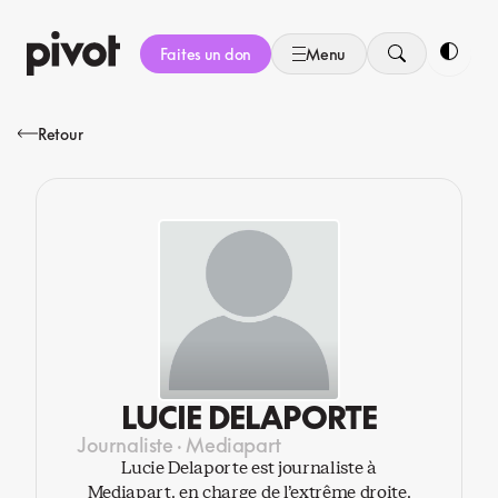
Aller
au
Faites un don
Menu
contenu
Bascule
Retour
LUCIE DELAPORTE
Journaliste · Mediapart
Lucie Delaporte est journaliste à
Mediapart, en charge de l’extrême droite.