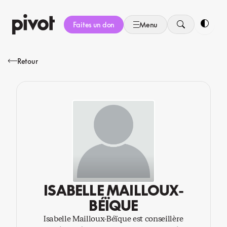
Aller
au
Faites un don
Menu
contenu
Bascule
Retour
ISABELLE MAILLOUX-
BÉÏQUE
Isabelle Mailloux-Béïque est conseillère